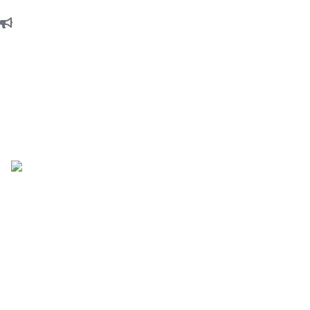
SELAMAT DATANG DI BABELTOTO BANDAR TOG
SYAIR TOGEL SINGAPORE – 27 MEI 2026
Syair Togel
Singapore Jitu Hari