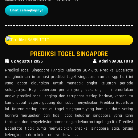
Lihat selengkapnya
PREDIKSI TOGEL SINGAPORE
02 Agustus 2026
Admin BABELTOTO
Prediksi Togel Singapore | Angka Keluaran SGP Jitu Prediksi BabelToto
menghadirkan informasi prediksi togel singapore, rumus sgp hari ini
yang dapat digunakan untuk menebak angka keluaran periode
selanjutnya. Bagi beberapa pemain yang sekarang ini memerlukan
angka prediksi togel lengkap dan terupdate setiap harinya, karena itu
kamu dapat segera gabung dan coba menyaksikan Prediksi BabelToto
ini. Karena setiap prediksi togel singapore yang kami up-date setiap
harinya merupakan dari hasil data keluaran singapore yang kami
tentukan dan penyeleksian nomor angka keluaran togel sgp itu. Prediksi
BabelToto tidak cuma menyediakan prediksi singapore saja, tetapi
kelengkapan data keluaran, live draw, . . .