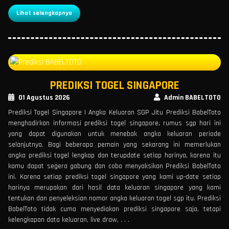
Lihat selengkapnya
PREDIKSI TOGEL SINGAPORE
01 Agustus 2026
Admin BABELTOTO
Prediksi Togel Singapore | Angka Keluaran SGP Jitu Prediksi BabelToto
menghadirkan informasi prediksi togel singapore, rumus sgp hari ini
yang dapat digunakan untuk menebak angka keluaran periode
selanjutnya. Bagi beberapa pemain yang sekarang ini memerlukan
angka prediksi togel lengkap dan terupdate setiap harinya, karena itu
kamu dapat segera gabung dan coba menyaksikan Prediksi BabelToto
ini. Karena setiap prediksi togel singapore yang kami up-date setiap
harinya merupakan dari hasil data keluaran singapore yang kami
tentukan dan penyeleksian nomor angka keluaran togel sgp itu. Prediksi
BabelToto tidak cuma menyediakan prediksi singapore saja, tetapi
kelengkapan data keluaran, live draw, . . .