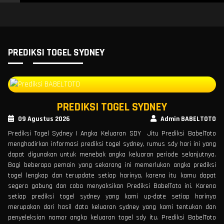
PREDIKSI TOGEL SYDNEY
PREDIKSI TOGEL SYDNEY
09 Agustus 2026
Admin BABELTOTO
Prediksi Togel Sydney | Angka Keluaran SDY Jitu Prediksi BabelToto
menghadirkan informasi prediksi togel sydney, rumus sdy hari ini yang
dapat digunakan untuk menebak angka keluaran periode selanjutnya.
Bagi beberapa pemain yang sekarang ini memerlukan angka prediksi
togel lengkap dan terupdate setiap harinya, karena itu kamu dapat
segera gabung dan coba menyaksikan Prediksi BabelToto ini. Karena
setiap prediksi togel sydney yang kami up-date setiap harinya
merupakan dari hasil data keluaran sydney yang kami tentukan dan
penyeleksian nomor angka keluaran togel sdy itu. Prediksi BabelToto