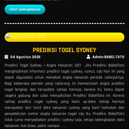
Lihat selengkapnya
PREDIKSI TOGEL SYDNEY
04 Agustus 2026
Admin BABELTOTO
Prediksi Togel Sydney | Angka Keluaran SDY Jitu Prediksi BabelToto
menghadirkan informasi prediksi togel sydney, rumus sdy hari ini yang
dapat digunakan untuk menebak angka keluaran periode selanjutnya.
Bagi beberapa pemain yang sekarang ini memerlukan angka prediksi
togel lengkap dan terupdate setiap harinya, karena itu kamu dapat
segera gabung dan coba menyaksikan Prediksi BabelToto ini. Karena
setiap prediksi togel sydney yang kami up-date setiap harinya
merupakan dari hasil data keluaran sydney yang kami tentukan dan
penyeleksian nomor angka keluaran togel sdy itu. Prediksi BabelToto
tidak cuma menyediakan prediksi sydney saja, tetapi kelengkapan data
keluaran, live draw, paito sampai . . .