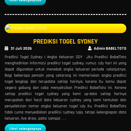
Lihat selengkapnya
PREDIKSI TOGEL SYDNEY
31 Juli 2026
Admin BABELTOTO
Prediksi Togel Sydney | Angka Keluaran SDY Jitu Prediksi BabelToto
menghadirkan informasi prediksi togel sydney, rumus sdy hari ini yang
dapat digunakan untuk menebak angka keluaran periode selanjutnya.
Bagi beberapa pemain yang sekarang ini memerlukan angka prediksi
togel lengkap dan terupdate setiap harinya, karena itu kamu dapat
segera gabung dan coba menyaksikan Prediksi BabelToto ini. Karena
setiap prediksi togel sydney yang kami up-date setiap harinya
merupakan dari hasil data keluaran sydney yang kami tentukan dan
penyeleksian nomor angka keluaran togel sdy itu. Prediksi BabelToto
tidak cuma menyediakan prediksi sydney saja, tetapi kelengkapan data
keluaran, live draw, paito sampai . . .
Lihat selengkapnya