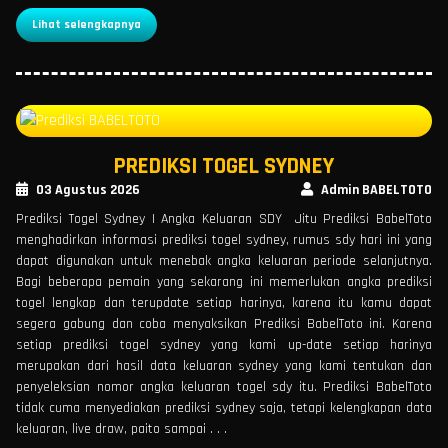
Lihat selengkapnya
PREDIKSI TOGEL SYDNEY
03 Agustus 2026
Admin BABELTOTO
Prediksi Togel Sydney | Angka Keluaran SDY Jitu Prediksi BabelToto
menghadirkan informasi prediksi togel sydney, rumus sdy hari ini yang
dapat digunakan untuk menebak angka keluaran periode selanjutnya.
Bagi beberapa pemain yang sekarang ini memerlukan angka prediksi
togel lengkap dan terupdate setiap harinya, karena itu kamu dapat
segera gabung dan coba menyaksikan Prediksi BabelToto ini. Karena
setiap prediksi togel sydney yang kami up-date setiap harinya
merupakan dari hasil data keluaran sydney yang kami tentukan dan
penyeleksian nomor angka keluaran togel sdy itu. Prediksi BabelToto
tidak cuma menyediakan prediksi sydney saja, tetapi kelengkapan data
keluaran, live draw, paito sampai . . .