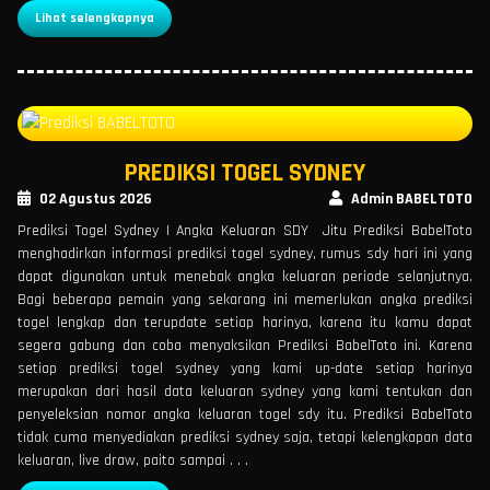
Lihat selengkapnya
PREDIKSI TOGEL SYDNEY
02 Agustus 2026
Admin BABELTOTO
Prediksi Togel Sydney | Angka Keluaran SDY Jitu Prediksi BabelToto
menghadirkan informasi prediksi togel sydney, rumus sdy hari ini yang
dapat digunakan untuk menebak angka keluaran periode selanjutnya.
Bagi beberapa pemain yang sekarang ini memerlukan angka prediksi
togel lengkap dan terupdate setiap harinya, karena itu kamu dapat
segera gabung dan coba menyaksikan Prediksi BabelToto ini. Karena
setiap prediksi togel sydney yang kami up-date setiap harinya
merupakan dari hasil data keluaran sydney yang kami tentukan dan
penyeleksian nomor angka keluaran togel sdy itu. Prediksi BabelToto
tidak cuma menyediakan prediksi sydney saja, tetapi kelengkapan data
keluaran, live draw, paito sampai . . .