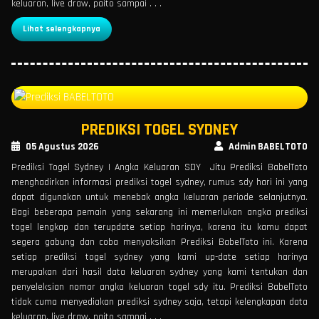
keluaran, live draw, paito sampai . . .
Lihat selengkapnya
PREDIKSI TOGEL SYDNEY
05 Agustus 2026
Admin BABELTOTO
Prediksi Togel Sydney | Angka Keluaran SDY Jitu Prediksi BabelToto
menghadirkan informasi prediksi togel sydney, rumus sdy hari ini yang
dapat digunakan untuk menebak angka keluaran periode selanjutnya.
Bagi beberapa pemain yang sekarang ini memerlukan angka prediksi
togel lengkap dan terupdate setiap harinya, karena itu kamu dapat
segera gabung dan coba menyaksikan Prediksi BabelToto ini. Karena
setiap prediksi togel sydney yang kami up-date setiap harinya
merupakan dari hasil data keluaran sydney yang kami tentukan dan
penyeleksian nomor angka keluaran togel sdy itu. Prediksi BabelToto
tidak cuma menyediakan prediksi sydney saja, tetapi kelengkapan data
keluaran, live draw, paito sampai . . .