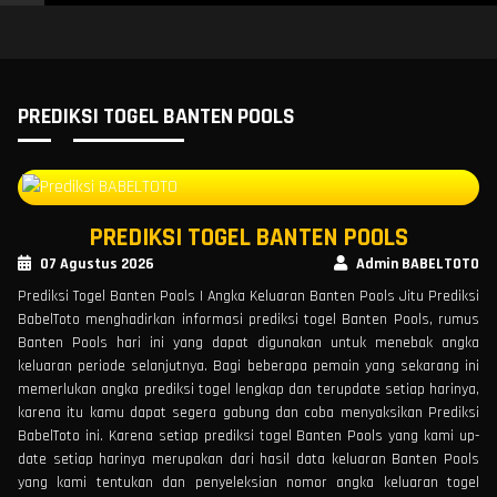
PREDIKSI TOGEL BANTEN POOLS
PREDIKSI TOGEL BANTEN POOLS
07 Agustus 2026
Admin BABELTOTO
Prediksi Togel Banten Pools | Angka Keluaran Banten Pools Jitu Prediksi
BabelToto menghadirkan informasi prediksi togel Banten Pools, rumus
Banten Pools hari ini yang dapat digunakan untuk menebak angka
keluaran periode selanjutnya. Bagi beberapa pemain yang sekarang ini
memerlukan angka prediksi togel lengkap dan terupdate setiap harinya,
karena itu kamu dapat segera gabung dan coba menyaksikan Prediksi
BabelToto ini. Karena setiap prediksi togel Banten Pools yang kami up-
date setiap harinya merupakan dari hasil data keluaran Banten Pools
yang kami tentukan dan penyeleksian nomor angka keluaran togel