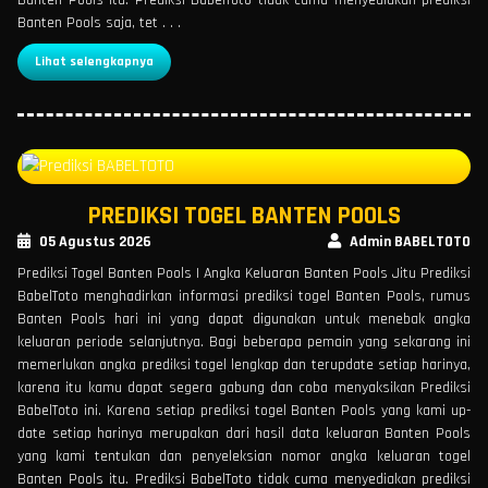
Banten Pools itu. Prediksi BabelToto tidak cuma menyediakan prediksi
Banten Pools saja, tet . . .
Lihat selengkapnya
PREDIKSI TOGEL BANTEN POOLS
05 Agustus 2026
Admin BABELTOTO
Prediksi Togel Banten Pools | Angka Keluaran Banten Pools Jitu Prediksi
BabelToto menghadirkan informasi prediksi togel Banten Pools, rumus
Banten Pools hari ini yang dapat digunakan untuk menebak angka
keluaran periode selanjutnya. Bagi beberapa pemain yang sekarang ini
memerlukan angka prediksi togel lengkap dan terupdate setiap harinya,
karena itu kamu dapat segera gabung dan coba menyaksikan Prediksi
BabelToto ini. Karena setiap prediksi togel Banten Pools yang kami up-
date setiap harinya merupakan dari hasil data keluaran Banten Pools
yang kami tentukan dan penyeleksian nomor angka keluaran togel
Banten Pools itu. Prediksi BabelToto tidak cuma menyediakan prediksi