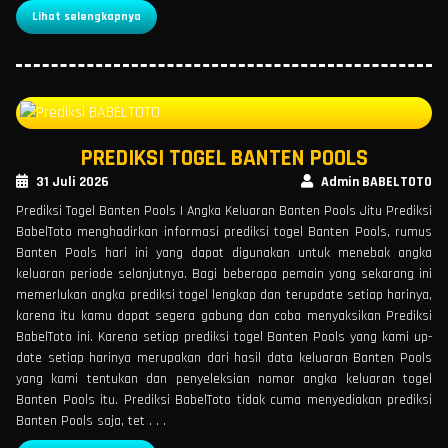
Lihat selengkapnya
PREDIKSI TOGEL BANTEN POOLS
31 Juli 2026
Admin BABELTOTO
Prediksi Togel Banten Pools | Angka Keluaran Banten Pools Jitu Prediksi
BabelToto menghadirkan informasi prediksi togel Banten Pools, rumus
Banten Pools hari ini yang dapat digunakan untuk menebak angka
keluaran periode selanjutnya. Bagi beberapa pemain yang sekarang ini
memerlukan angka prediksi togel lengkap dan terupdate setiap harinya,
karena itu kamu dapat segera gabung dan coba menyaksikan Prediksi
BabelToto ini. Karena setiap prediksi togel Banten Pools yang kami up-
date setiap harinya merupakan dari hasil data keluaran Banten Pools
yang kami tentukan dan penyeleksian nomor angka keluaran togel
Banten Pools itu. Prediksi BabelToto tidak cuma menyediakan prediksi
Banten Pools saja, tet . . .