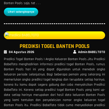
Banten Pools saja, tet . . .
Lihat selengkapnya
PREDIKSI TOGEL BANTEN POOLS
04 Agustus 2026
Admin BABELTOTO
Prediksi Togel Banten Pools | Angka Keluaran Banten Pools Jitu Prediksi
BabelToto menghadirkan informasi prediksi togel Banten Pools, rumus
Banten Pools hari ini yang dapat digunakan untuk menebak angka
keluaran periode selanjutnya. Bagi beberapa pemain yang sekarang ini
memerlukan angka prediksi togel lengkap dan terupdate setiap harinya,
karena itu kamu dapat segera gabung dan coba menyaksikan Prediksi
BabelToto ini. Karena setiap prediksi togel Banten Pools yang kami up-
date setiap harinya merupakan dari hasil data keluaran Banten Pools
yang kami tentukan dan penyeleksian nomor angka keluaran togel
Banten Pools itu. Prediksi BabelToto tidak cuma menyediakan prediksi