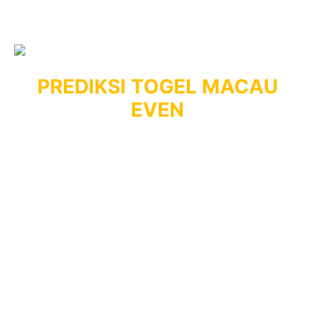
kelengkapan . . .
Lihat selengkapnya
PREDIKSI TOGEL MACAU
EVEN
06 Agustus 2026
Admin BABELTOTO
Prediksi Togel Macau Even | Angka Keluaran Macau
Even Jitu Prediksi BabelToto menghadirkan informasi
prediksi togel Macau Even, rumus Macau Even hari ini
yang dapat digunakan untuk menebak angka keluaran
periode selanjutnya. Bagi beberapa pemain yang
sekarang ini memerlukan angka prediksi togel lengkap
dan terupdate setiap harinya, karena itu kamu dapat
segera gabung dan coba menyaksikan Prediksi
BabelToto ini. Karena setiap prediksi togel Macau
Even yang kami up-date setiap harinya merupakan