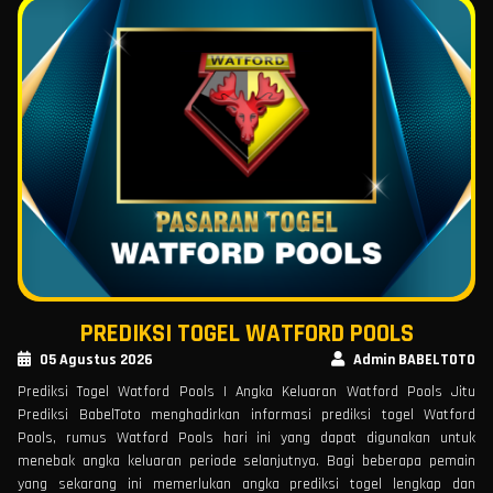
PREDIKSI TOGEL WATFORD POOLS
05 Agustus 2026
Admin BABELTOTO
Prediksi Togel Watford Pools | Angka Keluaran Watford Pools Jitu
Prediksi BabelToto menghadirkan informasi prediksi togel Watford
Pools, rumus Watford Pools hari ini yang dapat digunakan untuk
menebak angka keluaran periode selanjutnya. Bagi beberapa pemain
yang sekarang ini memerlukan angka prediksi togel lengkap dan