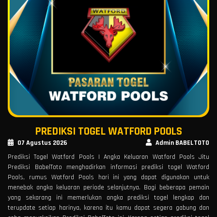
PREDIKSI TOGEL WATFORD POOLS
07 Agustus 2026
Admin BABELTOTO
Prediksi Togel Watford Pools | Angka Keluaran Watford Pools Jitu
Prediksi BabelToto menghadirkan informasi prediksi togel Watford
Pools, rumus Watford Pools hari ini yang dapat digunakan untuk
menebak angka keluaran periode selanjutnya. Bagi beberapa pemain
yang sekarang ini memerlukan angka prediksi togel lengkap dan
terupdate setiap harinya, karena itu kamu dapat segera gabung dan