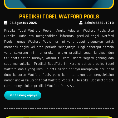
PREDIKSI TOGEL WATFORD POOLS
06 Agustus 2026
Admin BABELTOTO
Prediksi Togel Watford Pools | Angka Keluaran Watford Pools Jitu
Prediksi BabelToto menghadirkan informasi prediksi togel Watford
Pools, rumus Watford Pools hari ini yang dapat digunakan untuk
menebak angka keluaran periode selanjutnya. Bagi beberapa pemain
yang sekarang ini memerlukan angka prediksi togel lengkap dan
terupdate setiap harinya, karena itu kamu dapat segera gabung dan
coba menyaksikan Prediksi BabelToto ini. Karena setiap prediksi togel
Watford Pools yang kami up-date setiap harinya merupakan dari hasil
data keluaran Watford Pools yang kami tentukan dan penyeleksian
nomor angka keluaran togel Watford Pools itu. Prediksi BabelToto tidak
cuma menyediakan prediksi Watford Pools s . . .
Lihat selengkapnya