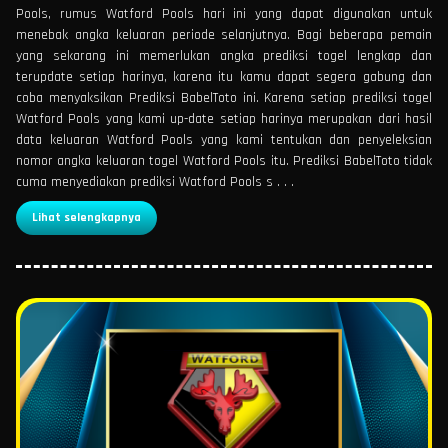
Pools, rumus Watford Pools hari ini yang dapat digunakan untuk
menebak angka keluaran periode selanjutnya. Bagi beberapa pemain
yang sekarang ini memerlukan angka prediksi togel lengkap dan
terupdate setiap harinya, karena itu kamu dapat segera gabung dan
coba menyaksikan Prediksi BabelToto ini. Karena setiap prediksi togel
Watford Pools yang kami up-date setiap harinya merupakan dari hasil
data keluaran Watford Pools yang kami tentukan dan penyeleksian
nomor angka keluaran togel Watford Pools itu. Prediksi BabelToto tidak
cuma menyediakan prediksi Watford Pools s . . .
Lihat selengkapnya