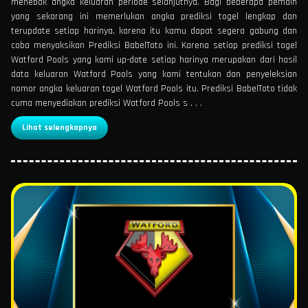
menebak angka keluaran periode selanjutnya. Bagi beberapa pemain
yang sekarang ini memerlukan angka prediksi togel lengkap dan
terupdate setiap harinya, karena itu kamu dapat segera gabung dan
coba menyaksikan Prediksi BabelToto ini. Karena setiap prediksi togel
Watford Pools yang kami up-date setiap harinya merupakan dari hasil
data keluaran Watford Pools yang kami tentukan dan penyeleksian
nomor angka keluaran togel Watford Pools itu. Prediksi BabelToto tidak
cuma menyediakan prediksi Watford Pools s . . .
Lihat selengkapnya