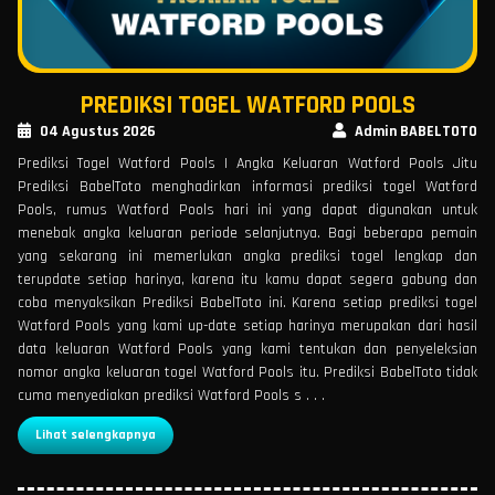
PREDIKSI TOGEL WATFORD POOLS
04 Agustus 2026
Admin BABELTOTO
Prediksi Togel Watford Pools | Angka Keluaran Watford Pools Jitu
Prediksi BabelToto menghadirkan informasi prediksi togel Watford
Pools, rumus Watford Pools hari ini yang dapat digunakan untuk
menebak angka keluaran periode selanjutnya. Bagi beberapa pemain
yang sekarang ini memerlukan angka prediksi togel lengkap dan
terupdate setiap harinya, karena itu kamu dapat segera gabung dan
coba menyaksikan Prediksi BabelToto ini. Karena setiap prediksi togel
Watford Pools yang kami up-date setiap harinya merupakan dari hasil
data keluaran Watford Pools yang kami tentukan dan penyeleksian
nomor angka keluaran togel Watford Pools itu. Prediksi BabelToto tidak
cuma menyediakan prediksi Watford Pools s . . .
Lihat selengkapnya