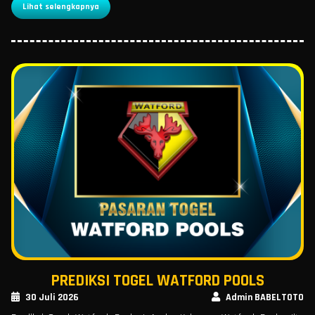
Lihat selengkapnya
PREDIKSI TOGEL WATFORD POOLS
30 Juli 2026
Admin BABELTOTO