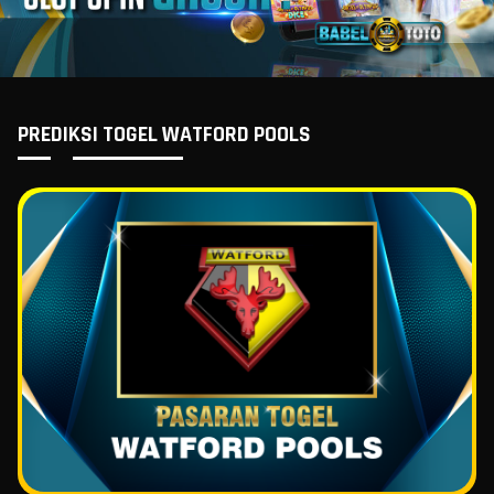
PREDIKSI TOGEL WATFORD POOLS