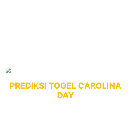
lengkap dan terupdate setiap harinya, karena itu kamu
dapat segera gabung dan coba menyaksikan Prediksi
BabelToto ini. Karena setiap prediksi togel Carolina
Day yang kami up-date setiap harinya merupakan dari
hasil data keluaran Carolina Day yang kami tentukan
dan penyeleksian nomor angka keluaran togel
Carolina Day itu. Prediksi BabelToto tidak cuma
menyediakan prediksi Carolina Day saja, tet . . .
Lihat selengkapnya
PREDIKSI TOGEL CAROLINA
DAY
04 Agustus 2026
Admin BABELTOTO
Prediksi Togel Carolina Day | Angka Keluaran Carolina
Day Jitu Prediksi BabelToto menghadirkan informasi
prediksi togel Carolina Day, rumus Carolina Day hari