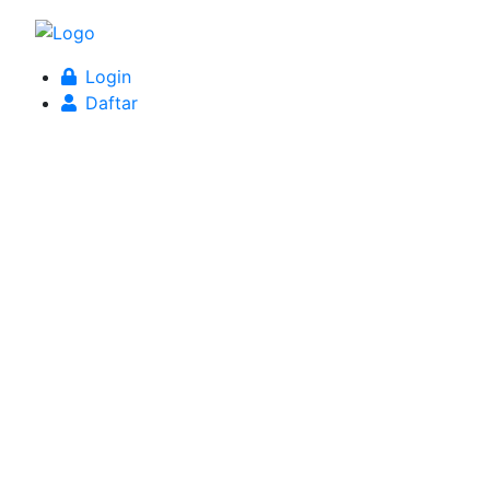
Login
Daftar
Beranda
Prediksi Togel
Data Keluaran
Live Draw
Alat Togel
Syair Togel
Bukti Jackpot
Slot Gacor