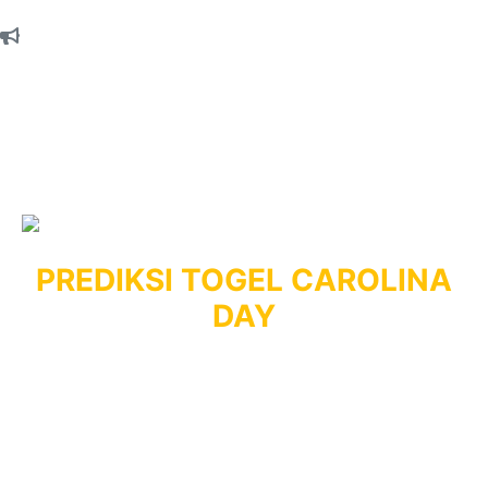
SELAMAT DATANG DI BABELTOTO BANDAR TOGE
PREDIKSI TOGEL CAROLINA DAY
PREDIKSI TOGEL CAROLINA
DAY
10 Agustus 2026
Admin BABELTOTO
Prediksi Togel Carolina Day | Angka Keluaran Carolina
Day Jitu Prediksi BabelToto menghadirkan informasi
prediksi togel Carolina Day, rumus Carolina Day hari
ini yang dapat digunakan untuk menebak angka
keluaran periode selanjutnya. Bagi beberapa pemain