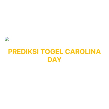
hasil data keluaran Carolina Day yang kami tentukan
dan penyeleksian nomor angka keluaran togel
Carolina Day itu. Prediksi BabelToto tidak cuma
menyediakan prediksi Carolina Day saja, tet . . .
Lihat selengkapnya
PREDIKSI TOGEL CAROLINA
DAY
05 Agustus 2026
Admin BABELTOTO
Prediksi Togel Carolina Day | Angka Keluaran Carolina
Day Jitu Prediksi BabelToto menghadirkan informasi
prediksi togel Carolina Day, rumus Carolina Day hari
ini yang dapat digunakan untuk menebak angka
keluaran periode selanjutnya. Bagi beberapa pemain
yang sekarang ini memerlukan angka prediksi togel