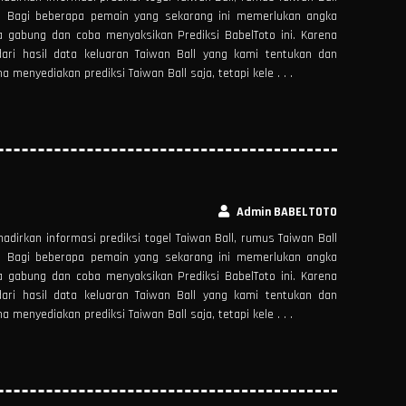
a. Bagi beberapa pemain yang sekarang ini memerlukan angka
a gabung dan coba menyaksikan Prediksi BabelToto ini. Karena
dari hasil data keluaran Taiwan Ball yang kami tentukan dan
 menyediakan prediksi Taiwan Ball saja, tetapi kele . . .
Admin BABELTOTO
hadirkan informasi prediksi togel Taiwan Ball, rumus Taiwan Ball
a. Bagi beberapa pemain yang sekarang ini memerlukan angka
a gabung dan coba menyaksikan Prediksi BabelToto ini. Karena
dari hasil data keluaran Taiwan Ball yang kami tentukan dan
 menyediakan prediksi Taiwan Ball saja, tetapi kele . . .