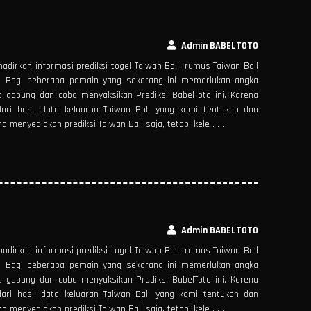
Admin BABELTOTO
hadirkan informasi prediksi togel Taiwan Ball, rumus Taiwan Ball
a. Bagi beberapa pemain yang sekarang ini memerlukan angka
a gabung dan coba menyaksikan Prediksi BabelToto ini. Karena
dari hasil data keluaran Taiwan Ball yang kami tentukan dan
 menyediakan prediksi Taiwan Ball saja, tetapi kele . . .
Admin BABELTOTO
hadirkan informasi prediksi togel Taiwan Ball, rumus Taiwan Ball
a. Bagi beberapa pemain yang sekarang ini memerlukan angka
a gabung dan coba menyaksikan Prediksi BabelToto ini. Karena
dari hasil data keluaran Taiwan Ball yang kami tentukan dan
 menyediakan prediksi Taiwan Ball saja, tetapi kele . . .