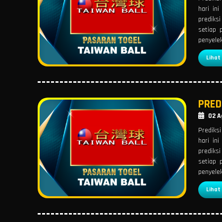
hari in
prediks
setiap 
penyelek
Lihat
PRED
02 A
Prediksi
hari in
prediks
setiap 
penyelek
Lihat