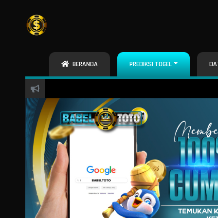
BERANDA
PREDIKSI TOGEL
DA