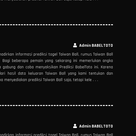
Admin BABELTOTO
hadirkan informasi prediksi togel Taiwan Ball, rumus Taiwan Ball
a. Bagi beberapa pemain yang sekarang ini memerlukan angka
a gabung dan coba menyaksikan Prediksi BabelToto ini. Karena
dari hasil data keluaran Taiwan Ball yang kami tentukan dan
 menyediakan prediksi Taiwan Ball saja, tetapi kele . . .
Admin BABELTOTO
hadirkan informasi prediksi togel Taiwan Ball, rumus Taiwan Ball