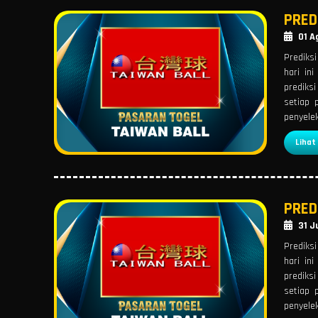
PRED
01 A
Prediksi
hari in
prediks
setiap 
penyelek
Lihat
PRED
31 J
Prediksi
hari in
prediks
setiap 
penyelek