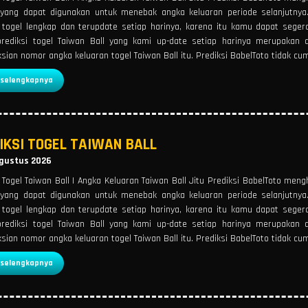
i yang dapat digunakan untuk menebak angka keluaran periode selanjutny
i togel lengkap dan terupdate setiap harinya, karena itu kamu dapat seger
prediksi togel Taiwan Ball yang kami up-date setiap harinya merupakan 
sian nomor angka keluaran togel Taiwan Ball itu. Prediksi BabelToto tidak cuma
 selengkapnya
IKSI TOGEL TAIWAN BALL
gustus 2026
 Togel Taiwan Ball | Angka Keluaran Taiwan Ball Jitu Prediksi BabelToto meng
i yang dapat digunakan untuk menebak angka keluaran periode selanjutny
i togel lengkap dan terupdate setiap harinya, karena itu kamu dapat seger
prediksi togel Taiwan Ball yang kami up-date setiap harinya merupakan 
sian nomor angka keluaran togel Taiwan Ball itu. Prediksi BabelToto tidak cuma
 selengkapnya