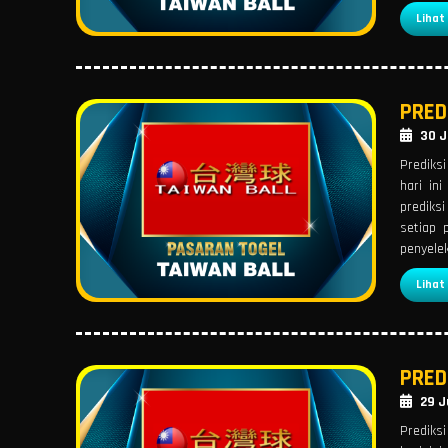
Lihat
PRED
30 J
Prediksi
hari in
prediks
setiap 
penyelek
Lihat
PRED
29 J
Prediksi