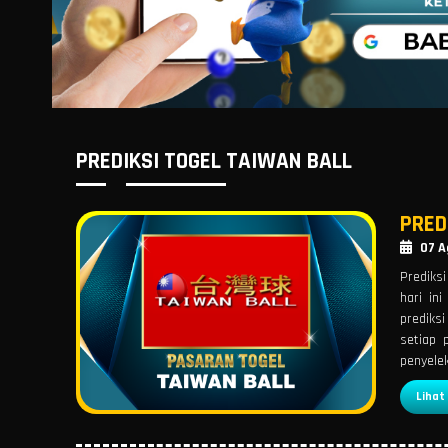
PREDIKSI TOGEL TAIWAN BALL
PRED
07 A
Prediksi
hari in
prediks
setiap 
penyelek
Lihat