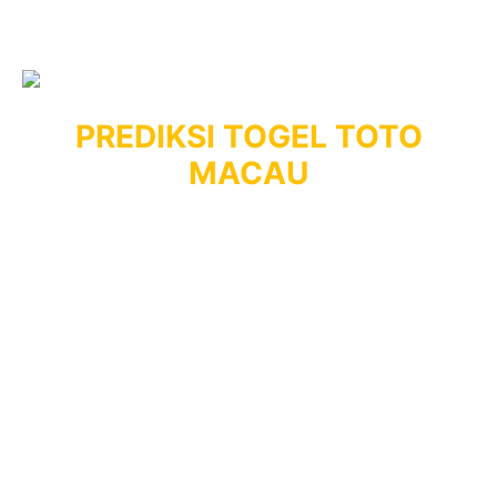
tetapi kelengkapan . . .
Lihat selengkapnya
PREDIKSI TOGEL TOTO
MACAU
06 Agustus 2026
Admin BABELTOTO
Prediksi Togel Toto Macau | Angka Keluaran Toto
Macau Jitu Prediksi BabelToto menghadirkan
informasi prediksi togel Toto Macau, rumus Toto
Macau hari ini yang dapat digunakan untuk menebak
angka keluaran periode selanjutnya. Bagi beberapa
pemain yang sekarang ini memerlukan angka prediksi
togel lengkap dan terupdate setiap harinya, karena itu
kamu dapat segera gabung dan coba menyaksikan
Prediksi BabelToto ini. Karena setiap prediksi togel
Toto Macau yang kami up-date setiap harinya