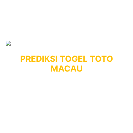
kami tentukan dan penyeleksian nomor angka
keluaran togel Toto Macau itu. Prediksi BabelToto
tidak cuma menyediakan prediksi Toto Macau saja,
tetapi kelengkapan . . .
Lihat selengkapnya
PREDIKSI TOGEL TOTO
MACAU
01 Agustus 2026
Admin BABELTOTO
Prediksi Togel Toto Macau | Angka Keluaran Toto
Macau Jitu Prediksi BabelToto menghadirkan
informasi prediksi togel Toto Macau, rumus Toto
Macau hari ini yang dapat digunakan untuk menebak
angka keluaran periode selanjutnya. Bagi beberapa
pemain yang sekarang ini memerlukan angka prediksi
togel lengkap dan terupdate setiap harinya, karena itu