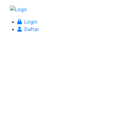
Login
Daftar
Beranda
Prediksi Togel
Data Keluaran
Live Draw
Alat Togel
Syair Togel
Bukti Jackpot
Slot Gacor