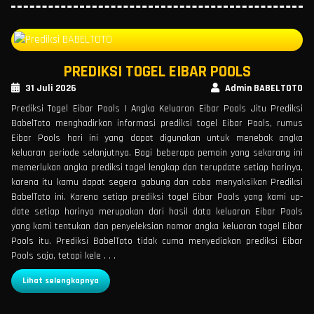
PREDIKSI TOGEL EIBAR POOLS
31 Juli 2026
Admin BABELTOTO
Prediksi Togel Eibar Pools | Angka Keluaran Eibar Pools Jitu Prediksi
BabelToto menghadirkan informasi prediksi togel Eibar Pools, rumus
Eibar Pools hari ini yang dapat digunakan untuk menebak angka
keluaran periode selanjutnya. Bagi beberapa pemain yang sekarang ini
memerlukan angka prediksi togel lengkap dan terupdate setiap harinya,
karena itu kamu dapat segera gabung dan coba menyaksikan Prediksi
BabelToto ini. Karena setiap prediksi togel Eibar Pools yang kami up-
date setiap harinya merupakan dari hasil data keluaran Eibar Pools
yang kami tentukan dan penyeleksian nomor angka keluaran togel Eibar
Pools itu. Prediksi BabelToto tidak cuma menyediakan prediksi Eibar
Pools saja, tetapi kele . . .
Lihat selengkapnya