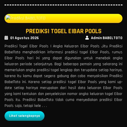
PREDIKSI TOGEL EIBAR POOLS
01 Agustus 2026
Admin BABELTOTO
Prediksi Togel Eibar Pools | Angka Keluaran Eibar Pools Jitu Prediksi
BabelToto menghadirkan informasi prediksi togel Eibar Pools, rumus
Eibar Pools hari ini yang dapat digunakan untuk menebak angka
keluaran periode selanjutnya. Bagi beberapa pemain yang sekarang ini
memerlukan angka prediksi togel lengkap dan terupdate setiap harinya,
karena itu kamu dapat segera gabung dan coba menyaksikan Prediksi
BabelToto ini. Karena setiap prediksi togel Eibar Pools yang kami up-
date setiap harinya merupakan dari hasil data keluaran Eibar Pools
yang kami tentukan dan penyeleksian nomor angka keluaran togel Eibar
Pools itu. Prediksi BabelToto tidak cuma menyediakan prediksi Eibar
Pools saja, tetapi kele . . .
Lihat selengkapnya