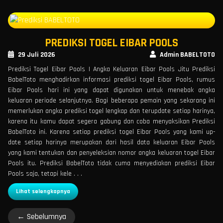
PREDIKSI TOGEL EIBAR POOLS
29 Juli 2026
Admin BABELTOTO
Prediksi Togel Eibar Pools | Angka Keluaran Eibar Pools Jitu Prediksi
BabelToto menghadirkan informasi prediksi togel Eibar Pools, rumus
Eibar Pools hari ini yang dapat digunakan untuk menebak angka
keluaran periode selanjutnya. Bagi beberapa pemain yang sekarang ini
memerlukan angka prediksi togel lengkap dan terupdate setiap harinya,
karena itu kamu dapat segera gabung dan coba menyaksikan Prediksi
BabelToto ini. Karena setiap prediksi togel Eibar Pools yang kami up-
date setiap harinya merupakan dari hasil data keluaran Eibar Pools
yang kami tentukan dan penyeleksian nomor angka keluaran togel Eibar
Pools itu. Prediksi BabelToto tidak cuma menyediakan prediksi Eibar
Pools saja, tetapi kele . . .
Lihat selengkapnya
← Sebelumnya