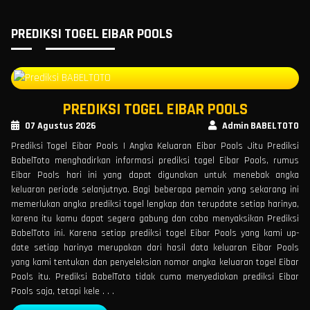
PREDIKSI TOGEL EIBAR POOLS
PREDIKSI TOGEL EIBAR POOLS
07 Agustus 2026
Admin BABELTOTO
Prediksi Togel Eibar Pools | Angka Keluaran Eibar Pools Jitu Prediksi
BabelToto menghadirkan informasi prediksi togel Eibar Pools, rumus
Eibar Pools hari ini yang dapat digunakan untuk menebak angka
keluaran periode selanjutnya. Bagi beberapa pemain yang sekarang ini
memerlukan angka prediksi togel lengkap dan terupdate setiap harinya,
karena itu kamu dapat segera gabung dan coba menyaksikan Prediksi
BabelToto ini. Karena setiap prediksi togel Eibar Pools yang kami up-
date setiap harinya merupakan dari hasil data keluaran Eibar Pools
yang kami tentukan dan penyeleksian nomor angka keluaran togel Eibar
Pools itu. Prediksi BabelToto tidak cuma menyediakan prediksi Eibar
Pools saja, tetapi kele . . .