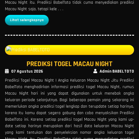
Macau Night itu. Prediksi BabelToto tidak cuma menyediakan prediksi
Macau Night saja, tetapi kele . . .
Lihat selengkapnya
PREDIKSI TOGEL MACAU NIGHT
07 Agustus 2026
Admin BABELTOTO
Prediksi Togel Macau Night | Angka Keluaran Macau Night Jitu Prediksi
BabelToto menghadirkan informasi prediksi togel Macau Night, rumus
Macau Night hari ini yang dapat digunakan untuk menebak angka
keluaran periode selanjutnya. Bagi beberapa pemain yang sekarang ini
memerlukan angka prediksi togel lengkap dan terupdate setiap harinya,
karena itu kamu dapat segera gabung dan coba menyaksikan Prediksi
BabelToto ini. Karena setiap prediksi togel Macau Night yang kami up-
date setiap harinya merupakan dari hasil data keluaran Macau Night
yang kami tentukan dan penyeleksian nomor angka keluaran togel