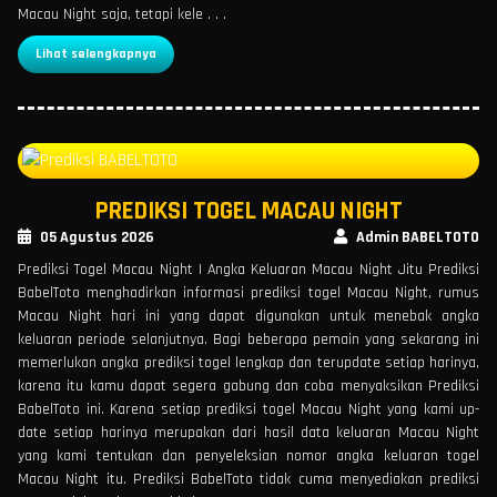
Macau Night saja, tetapi kele . . .
Lihat selengkapnya
PREDIKSI TOGEL MACAU NIGHT
05 Agustus 2026
Admin BABELTOTO
Prediksi Togel Macau Night | Angka Keluaran Macau Night Jitu Prediksi
BabelToto menghadirkan informasi prediksi togel Macau Night, rumus
Macau Night hari ini yang dapat digunakan untuk menebak angka
keluaran periode selanjutnya. Bagi beberapa pemain yang sekarang ini
memerlukan angka prediksi togel lengkap dan terupdate setiap harinya,
karena itu kamu dapat segera gabung dan coba menyaksikan Prediksi
BabelToto ini. Karena setiap prediksi togel Macau Night yang kami up-
date setiap harinya merupakan dari hasil data keluaran Macau Night
yang kami tentukan dan penyeleksian nomor angka keluaran togel
Macau Night itu. Prediksi BabelToto tidak cuma menyediakan prediksi