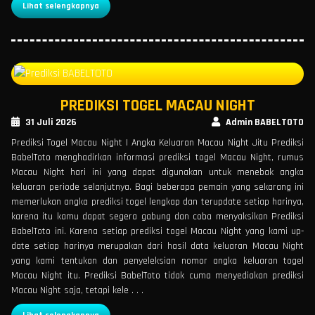
Lihat selengkapnya
PREDIKSI TOGEL MACAU NIGHT
31 Juli 2026
Admin BABELTOTO
Prediksi Togel Macau Night | Angka Keluaran Macau Night Jitu Prediksi
BabelToto menghadirkan informasi prediksi togel Macau Night, rumus
Macau Night hari ini yang dapat digunakan untuk menebak angka
keluaran periode selanjutnya. Bagi beberapa pemain yang sekarang ini
memerlukan angka prediksi togel lengkap dan terupdate setiap harinya,
karena itu kamu dapat segera gabung dan coba menyaksikan Prediksi
BabelToto ini. Karena setiap prediksi togel Macau Night yang kami up-
date setiap harinya merupakan dari hasil data keluaran Macau Night
yang kami tentukan dan penyeleksian nomor angka keluaran togel
Macau Night itu. Prediksi BabelToto tidak cuma menyediakan prediksi
Macau Night saja, tetapi kele . . .