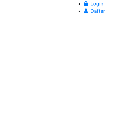
Login
Daftar
Bukti Jackpot
Slot Gacor
SELAMAT DATANG DI BABELTOTO BANDAR TOGEL ONLIN
ri Ini
k menebak keluaran tercepat hanya ada di