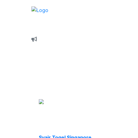
Beranda
Prediksi Toge
SYAIR TOGEL SINGAPO
Syair
Syair Togel Singapore
Jitu Hari Ini dapa