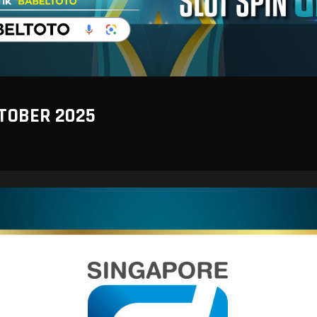
KTOBER 2025