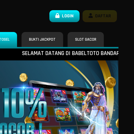
LOGIN
DAFTAR
TOGEL
BUKTI JACKPOT
SLOT GACOR
SELAMAT DATANG DI BABELTOTO BANDAR TOGEL ONLIN