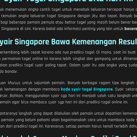
uk menemukan angka cantik togel untuk menebak keluaran tercepat hanya ad
 temukan angka keluaran togel Singapore dengan jitu dan tepat. Banyak b
 bagi beberapa pemain pemula atau bettor togel yang masih belum benar-ben
ingapore di sini. Karena bakal ada informasi penting yang lain untuk
bocora
Syair Singapore Bawa Kemenangan Resul
rkembang lebih cepat karena ada nya prediksi togel. Di mana, saat ini bua
 permainan togel online ini karena lebih singkat dan gampang untuk dimena
n prediksi togel syair paling tepat. Dalam syair itu ada angka yang suda
da bandar.
juan khusus untuk sejumlah pemain. Banyak berbagai ragam tipe langkah
cetak kemenangan dengan membaca
kode syair togel Singapore
. Syair seka
sar. Bahkan, menggunakan syair sgp hari ini menjadi salah satu langkah un
emain agar bisa membaca syair sgp hari ini dari prediksi togel online ini.
iantaranya langkah yang dapat dilakukan oleh pemain untuk dapatkan kemenan
 pemain yang belum pahami akan bagaimanakah cara untuk membaca kode sya
n dari prediksi togel ini. Karenanya, setiap pemain harus kenali terlebih dah