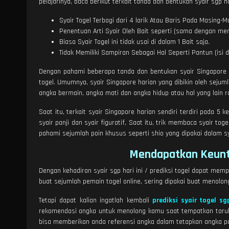
pelajarinya, baca berikut terkait tanda dan bentukan syair sgp ha
Syair Togel Terbagi dari 4 larik Atau Baris Pada Masing-M
Penentuan Arti Syair Oleh Bait seperti (sama dengan me
Biasa Syair Togel ini tidak usai di dalam 1 Bait saja.
Tidak Memiliki Sampiran Sebagai Hal Seperti Pantun (isi 
Dengan pahami beberapa tanda dan bentukan syair Singapore
togel. Umumnya, syair Singapore harian yang dibikin oleh sejum
angka bermain, angka mati dan angka hidup atau hal yang lain ra
Saat itu, terkait syair Singapore harian sendiri terdiri pada 5
syair panji dan syair figuratif, Saat itu, trik membaca syair 
pahami sejumlah poin khusus seperti shio yang dipakai dalam sy
Mendapatkan Keuntu
Dengan kehadiran syair sgp hari ini / prediksi togel dapat mem
buat sejumlah pemain togel online, sering dipakai buat menolo
Tetapi dapat kalian ingatlah kembali
prediksi syair togel sg
rekomendasi angka untuk menolong kamu saat tempatkan taruhan
bisa memberikan anda referensi angka dalam tetapkan angka p