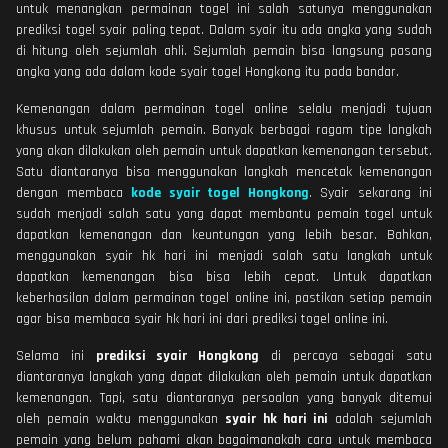
untuk menangkan permainan togel ini salah satunya menggunakan
prediksi togel syair paling tepat. Dalam syair itu ada angka yang sudah
di hitung oleh sejumlah ahli. Sejumlah pemain bisa langsung pasang
angka yang ada dalam kode syair togel Hongkong itu pada bandar.
Kemenangan dalam permainan togel online selalu menjadi tujuan
khusus untuk sejumlah pemain. Banyak berbagai ragam tipe langkah
yang akan dilakukan oleh pemain untuk dapatkan kemenangan tersebut.
Satu diantaranya bisa menggunakan langkah mencetak kemenangan
dengan membaca
kode syair togel Hongkong
. Syair sekarang ini
sudah menjadi salah satu yang dapat membantu pemain togel untuk
dapatkan kemenangan dan keuntungan yang lebih besar. Bahkan,
menggunakan syair hk hari ini menjadi salah satu langkah untuk
dapatkan kemenangan bisa bisa lebih cepat. Untuk dapatkan
keberhasilan dalam permainan togel online ini, pastikan setiap pemain
agar bisa membaca syair hk hari ini dari prediksi togel online ini.
Selama ini
prediksi syair Hongkong
di percaya sebagai satu
diantaranya langkah yang dapat dilakukan oleh pemain untuk dapatkan
kemenangan. Tapi, satu diantaranya persoalan yang banyak ditemui
oleh pemain waktu menggunakan
syair hk hari ini
adalah sejumlah
pemain yang belum pahami akan bagaimanakah cara untuk membaca