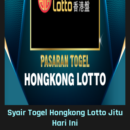
Syair Togel Hongkong Lotto Jitu
Hari Ini