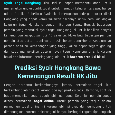
Syair Togel Hongkong
Jitu Hari Ini dapat membantu anda untuk
menemukan angka cantik togel untuk menebak keluaran tercepat hanya
ada di Prediksi BabelToto. Syair hk ini merupakan kode gambar prediksi
Hongkong yang dapat kamu saksikan perannya untuk temukan angka
keluaran togel Hongkong dengan jitu dan tepat. Banyak beberapa
pemain yang memakai syair togel Hongkong ini untuk hasilkan banyak
kemenangan jackpot sampai 4D sekalian. Maka bagi beberapa pemain
pemula atau bettor togel yang masih belum benar-benar sebelumnya
pernah hasilkan kemenangan yang tinggi, kalian dapat segera gabung
dan coba menyaksikan bocoran syair togel Hongkong di sini. Karena
bakal ada informasi penting yang lain untuk
bocoran prediksi hk
ini.
Prediksi Syair Hongkong Bawa
Kemenangan Result HK Jitu
Dengan bersama berkembangnya jaman, permainan togel ikut
berkembang lebih cepat karena ada nya prediksi togel. Di mana, saat ini
buat memainkan togel sudah lebih gampang. Sejumlah pemain dapat
akses permainan
togel online
. Untuk pemain yang terjun dalam
permainan togel online ini karena lebih singkat dan gampang untuk
dimenangkan. Karena, sekarang ini banyak berbagai ragam tipe langkah