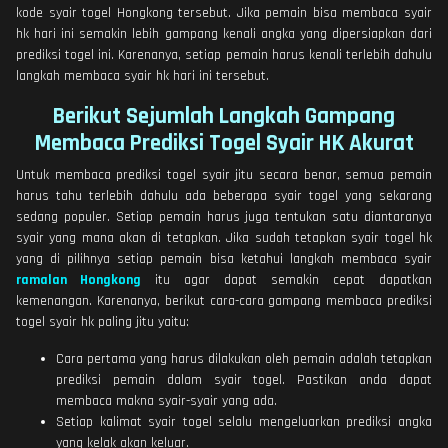
kode syair togel Hongkong tersebut. Jika pemain bisa membaca syair
hk hari ini semakin lebih gampang kenali angka yang dipersiapkan dari
prediksi togel ini. Karenanya, setiap pemain harus kenali terlebih dahulu
langkah membaca syair hk hari ini tersebut.
Berikut Sejumlah Langkah Gampang
Membaca Prediksi Togel Syair HK Akurat
Untuk membaca prediksi togel syair jitu secara benar, semua pemain
harus tahu terlebih dahulu ada beberapa syair togel yang sekarang
sedang populer. Setiap pemain harus juga tentukan satu diantaranya
syair yang mana akan di tetapkan. Jika sudah tetapkan syair togel hk
yang di pilihnya setiap pemain bisa ketahui langkah membaca syair
ramalan Hongkong
itu agar dapat semakin cepat dapatkan
kemenangan. Karenanya, berikut cara-cara gampang membaca prediksi
togel syair hk paling jitu yaitu:
Cara pertama yang harus dilakukan oleh pemain adalah tetapkan
prediksi pemain dalam syair togel. Pastikan anda dapat
membaca makna syair-syair yang ada.
Setiap kalimat syair togel selalu mengeluarkan prediksi angka
yang kelak akan keluar.