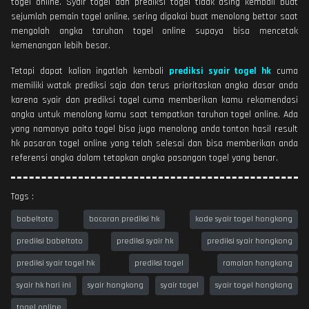
togel online. Syair togel dan prediksi togel tidak asing kembali buat
sejumlah pemain togel online, sering dipakai buat menolong bettor saat
mengolah angka taruhan togel online supaya bisa mencetak
kemenangan lebih besar.
Tetapi dapat kalian ingatlah kembali
prediksi syair togel hk
cuma
memiliki watak prediksi saja dan terus prioritaskan angka dasar anda
karena syair dan prediksi togel cuma memberikan kamu rekomendasi
angka untuk menolong kamu saat tempatkan taruhan togel online. Ada
yang namanya paito togel bisa juga menolong anda tonton hasil result
hk pasaran togel online yang telah selesai dan bisa memberikan anda
referensi angka dalam tetapkan angka pasangan togel yang benar.
Tags :
babeltoto
bocoran prediksi hk
kode syair togel hongkong
prediksi babeltoto
prediksi syair hk
prediksi syair hongkong
prediksi syair togel hk
prediksi togel
ramalan hongkong
syair hk hari ini
syair hongkong
syair togel
syair togel hongkong
togel online