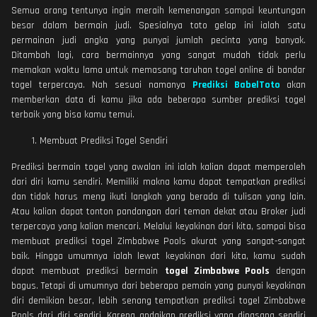
Semua orang tentunya ingin meraih kemenangan sampai keuntungan
besar dalam bermain judi. Spesialnya toto gelap ini ialah satu
permainan judi angka yang punyai jumlah pecinta yang banyak.
Ditambah lagi, cara bermainnya yang sangat mudah tidak perlu
memakan waktu lama untuk memasang taruhan togel online di bandar
togel terpercaya. Nah sesuai namanya
Prediksi BabelToto
akan
memberkan data di kamu jika ada beberapa sumber prediksi togel
terbaik yang bisa kamu temui.
Membuat Prediksi Togel Sendiri
Prediksi bermain togel yang awalan ini ialah kalian dapat memperoleh
dari diri kamu sendiri. Memiliki makna kamu dapat tempatkan prediksi
dan tidak harus meng ikuti langkah yang berada di tulisan yang lain.
Atau kalian dapat tonton pandangan dari teman dekat atau Broker judi
terpercaya yang kalian mencari. Melalui keyakinan dari kita, sampai bisa
membuat prediksi togel Zimbabwe Pools akurat yang sangat-sangat
baik. Hingga umumnya ialah lewat keyakinan dari kita, kamu sudah
dapat membuat prediksi bermain
togel Zimbabwe Pools
dengan
bagus. Tetapi di umumnya dari beberapa pemain yang punyai keyakinan
diri demikian besar, lebih senang tempatkan prediksi togel Zimbabwe
Pools dari diri sendiri. Karena andaikan prediksi yang dipasang sendiri