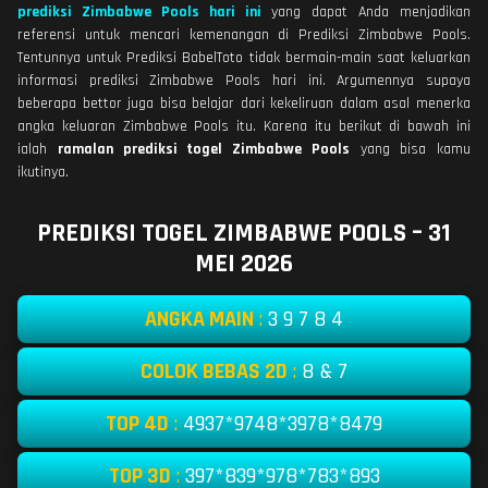
prediksi Zimbabwe Pools hari ini
yang dapat Anda menjadikan
referensi untuk mencari kemenangan di Prediksi Zimbabwe Pools.
Tentunnya untuk Prediksi BabelToto tidak bermain-main saat keluarkan
informasi prediksi Zimbabwe Pools hari ini. Argumennya supaya
beberapa bettor juga bisa belajar dari kekeliruan dalam asal menerka
angka keluaran Zimbabwe Pools itu. Karena itu berikut di bawah ini
ialah
ramalan prediksi togel Zimbabwe Pools
yang bisa kamu
ikutinya.
PREDIKSI TOGEL ZIMBABWE POOLS – 31
MEI 2026
ANGKA MAIN
:
3 9 7 8 4
COLOK BEBAS 2D
:
8 & 7
TOP 4D
:
4937*9748*3978*8479
TOP 3D
:
397*839*978*783*893