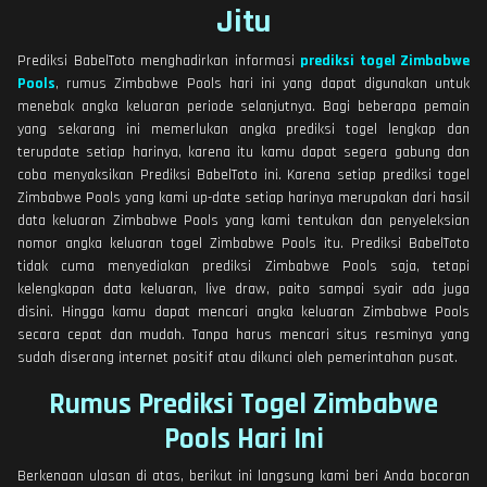
Jitu
Prediksi BabelToto menghadirkan informasi
prediksi togel Zimbabwe
Pools
, rumus Zimbabwe Pools hari ini yang dapat digunakan untuk
menebak angka keluaran periode selanjutnya. Bagi beberapa pemain
yang sekarang ini memerlukan angka prediksi togel lengkap dan
terupdate setiap harinya, karena itu kamu dapat segera gabung dan
coba menyaksikan Prediksi BabelToto ini. Karena setiap prediksi togel
Zimbabwe Pools yang kami up-date setiap harinya merupakan dari hasil
data keluaran Zimbabwe Pools yang kami tentukan dan penyeleksian
nomor angka keluaran togel Zimbabwe Pools itu. Prediksi BabelToto
tidak cuma menyediakan prediksi Zimbabwe Pools saja, tetapi
kelengkapan data keluaran, live draw, paito sampai syair ada juga
disini. Hingga kamu dapat mencari angka keluaran Zimbabwe Pools
secara cepat dan mudah. Tanpa harus mencari situs resminya yang
sudah diserang internet positif atau dikunci oleh pemerintahan pusat.
Rumus Prediksi Togel Zimbabwe
Pools Hari Ini
Berkenaan ulasan di atas, berikut ini langsung kami beri Anda bocoran