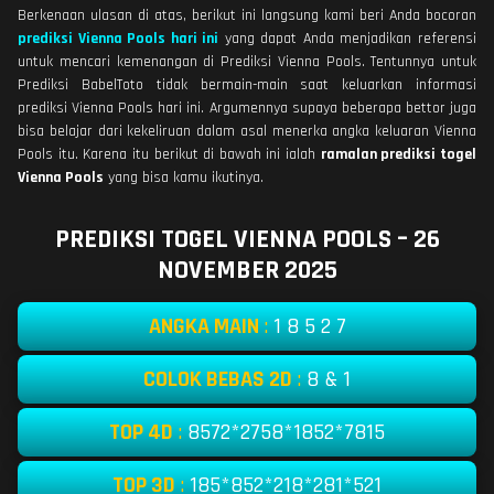
Berkenaan ulasan di atas, berikut ini langsung kami beri Anda bocoran
prediksi Vienna Pools hari ini
yang dapat Anda menjadikan referensi
untuk mencari kemenangan di Prediksi Vienna Pools. Tentunnya untuk
Prediksi BabelToto tidak bermain-main saat keluarkan informasi
prediksi Vienna Pools hari ini. Argumennya supaya beberapa bettor juga
bisa belajar dari kekeliruan dalam asal menerka angka keluaran Vienna
Pools itu. Karena itu berikut di bawah ini ialah
ramalan prediksi togel
Vienna Pools
yang bisa kamu ikutinya.
PREDIKSI TOGEL VIENNA POOLS – 26
NOVEMBER 2025
ANGKA MAIN
:
1 8 5 2 7
COLOK BEBAS 2D
:
8 & 1
TOP 4D
:
8572*2758*1852*7815
TOP 3D
:
185*852*218*281*521