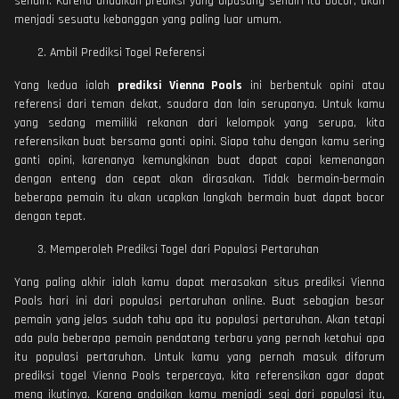
sendiri. Karena andaikan prediksi yang dipasang sendiri itu bocor, akan
menjadi sesuatu kebanggan yang paling luar umum.
Ambil Prediksi Togel Referensi
Yang kedua ialah
prediksi Vienna Pools
ini berbentuk opini atau
referensi dari teman dekat, saudara dan lain serupanya. Untuk kamu
yang sedang memiliki rekanan dari kelompok yang serupa, kita
referensikan buat bersama ganti opini. Siapa tahu dengan kamu sering
ganti opini, karenanya kemungkinan buat dapat capai kemenangan
dengan enteng dan cepat akan dirasakan. Tidak bermain-bermain
beberapa pemain itu akan ucapkan langkah bermain buat dapat bocor
dengan tepat.
Memperoleh Prediksi Togel dari Populasi Pertaruhan
Yang paling akhir ialah kamu dapat merasakan situs prediksi Vienna
Pools hari ini dari populasi pertaruhan online. Buat sebagian besar
pemain yang jelas sudah tahu apa itu populasi pertaruhan. Akan tetapi
ada pula beberapa pemain pendatang terbaru yang pernah ketahui apa
itu populasi pertaruhan. Untuk kamu yang pernah masuk diforum
prediksi togel Vienna Pools terpercaya, kita referensikan agar dapat
meng ikutinya. Karena andaikan kamu menjadi segi dari populasi itu,