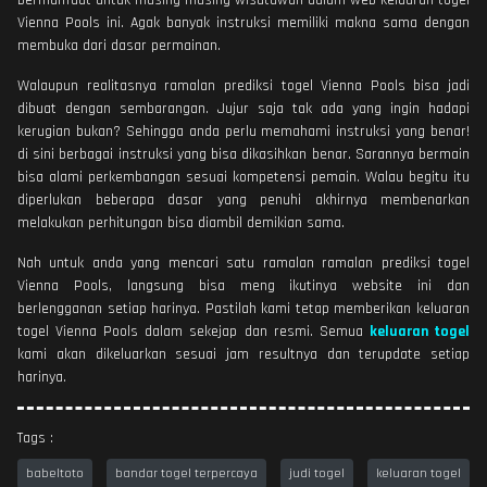
Vienna Pools ini. Agak banyak instruksi memiliki makna sama dengan
membuka dari dasar permainan.
Walaupun realitasnya ramalan prediksi togel Vienna Pools bisa jadi
dibuat dengan sembarangan. Jujur saja tak ada yang ingin hadapi
kerugian bukan? Sehingga anda perlu memahami instruksi yang benar!
di sini berbagai instruksi yang bisa dikasihkan benar. Sarannya bermain
bisa alami perkembangan sesuai kompetensi pemain. Walau begitu itu
diperlukan beberapa dasar yang penuhi akhirnya membenarkan
melakukan perhitungan bisa diambil demikian sama.
Nah untuk anda yang mencari satu ramalan ramalan prediksi togel
Vienna Pools, langsung bisa meng ikutinya website ini dan
berlengganan setiap harinya. Pastilah kami tetap memberikan keluaran
togel Vienna Pools dalam sekejap dan resmi. Semua
keluaran togel
kami akan dikeluarkan sesuai jam resultnya dan terupdate setiap
harinya.
Tags :
babeltoto
bandar togel terpercaya
judi togel
keluaran togel