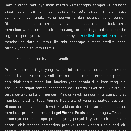
Semua orang tentunya ingin meraih kemenangan sampai keuntungan
besar dalam bermain judi. Spesialnya toto gelap ini ialah satu
permainan judi angka yang punyai jumlah pecinta yang banyak.
Ditambah lagi, cara bermainnya yang sangat mudah tidak perlu
memakan waktu lama untuk memasang taruhan togel online di bandar
togel terpercaya. Nah sesuai namanya
Prediksi BabelToto
akan
memberkan data di kamu jika ada beberapa sumber prediksi togel
terbaik yang bisa kamu temui.
Membuat Prediksi Togel Sendiri
Prediksi bermain togel yang awalan ini ialah kalian dapat memperoleh
dari diri kamu sendiri. Memiliki makna kamu dapat tempatkan prediksi
dan tidak harus meng ikuti langkah yang berada di tulisan yang lain.
Atau kalian dapat tonton pandangan dari teman dekat atau Broker judi
terpercaya yang kalian mencari. Melalui keyakinan dari kita, sampai bisa
membuat prediksi togel Vienna Pools akurat yang sangat-sangat baik.
Hingga umumnya ialah lewat keyakinan dari kita, kamu sudah dapat
membuat prediksi bermain
togel Vienna Pools
dengan bagus. Tetapi di
umumnya dari beberapa pemain yang punyai keyakinan diri demikian
besar, lebih senang tempatkan prediksi togel Vienna Pools dari diri