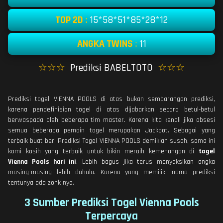
TOP 2D
:
15*58*51*85*28*12
ANGKA TWINS
:
11
☆☆☆
Prediksi BABELTOTO
☆☆☆
Prediksi togel VIENNA POOLS di atas bukan sembarangan prediksi,
karena pendefinisian togel di atas dijabarkan secara betul-betul
berwaspada oleh beberapa tim master. Karena kita kenali jika obsesi
semua beberapa pemain togel merupakan Jackpot. Sebagai yang
terbaik buat beri Prediksi Togel VIENNA POOLS demikian susah, sama ini
kami kasih yang terbaik untuk bikin meraih kemenangan di
togel
Vienna Pools hari ini
. Lebih bagus jika terus menyaksikan angka
masing-masing lebih dahulu. Karena yang memiliki nama prediksi
tentunya ada zonk nya.
3 Sumber Prediksi Togel Vienna Pools
Terpercaya