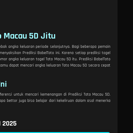
o Macau 5D Jitu
ebak angka keluaran periode selanjutnya. Bagi beberapa pemain
nyaksikan Prediksi BabelToto ini. Karena setiap prediksi togel
mor angka keluaran togel Toto Macau 5D itu. Prediksi BabelToto
ga kamu dapat mencari angka keluaran Toto Macau 5D secara cepat
Ini
erensi untuk mencari kemenangan di Prediksi Toto Macau 5D.
pa bettor juga bisa belajar dari kekeliruan dalam asal menerka
I 2025