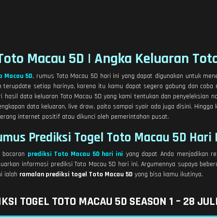
 Toto Macau 5D | Angka Keluaran Tot
to Macau 5D
, rumus Toto Macau 5D hari ini yang dapat digunakan untuk men
 terupdate setiap harinya, karena itu kamu dapat segera gabung dan coba me
 hasil data keluaran Toto Macau 5D yang kami tentukan dan penyeleksian no
engkapan data keluaran, live draw, paito sampai syair ada juga disini. Hing
rang internet positif atau dikunci oleh pemerintahan pusat.
mus Prediksi Togel Toto Macau 5D Hari 
da bocoran
prediksi Toto Macau 5D hari ini
yang dapat Anda menjadikan ref
luarkan informasi prediksi Toto Macau 5D hari ini. Argumennya supaya bebera
i ialah
ramalan prediksi togel Toto Macau 5D
yang bisa kamu ikutinya.
KSI TOGEL TOTO MACAU 5D SEASON 1 – 28 JUL