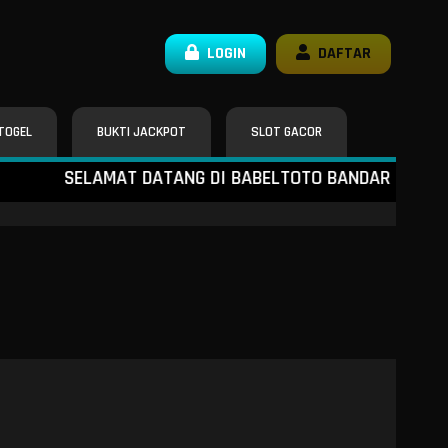
LOGIN
DAFTAR
TOGEL
BUKTI JACKPOT
SLOT GACOR
SELAMAT DATANG DI BABELTOTO BANDAR TOGEL ONLIN