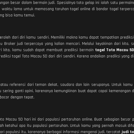
an besar dalam bermain judi. Spesialnya toto gelap ini ialah satu permaina
n waktu lama untuk memasang taruhan togel online di bandar togel terper
ang bisa kamu temui.
eroleh dari diri kamu sendiri. Memiliki makna kamu dapat tempatkan prediksi
u Broker judi terpercaya yang kalian mencari. Melalui keyakinan dari kita
ari kita, kamu sudah dapat membuat prediksi bermain
togel Toto Macau 5
ediksi togel Toto Macau 5D dari diri sendiri. Karena andaikan prediksi yang
 atau referensi dari teman dekat, saudara dan lain serupanya. Untuk kamu
u sering ganti opini, karenanya kemungkinan buat dapat capai kemenangan 
bocor dengan tepat.
oto Macau 5D hari ini dari populasi pertaruhan online. Buat sebagian besar 
h ketahui apa itu populasi pertaruhan. Untuk kamu yang pernah masuk difor
ri populasi itu, karenanya berbagai informasi mengenai judi, tercatat
judi t