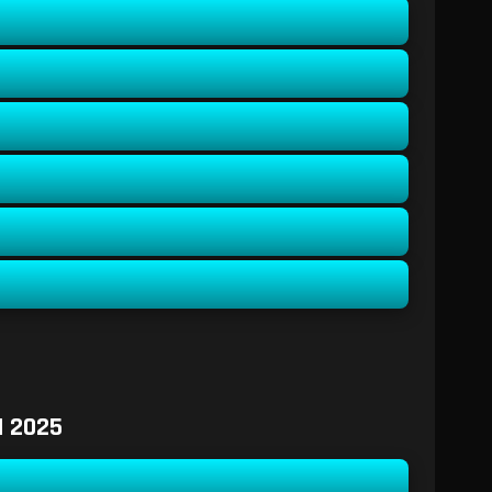
I 2025