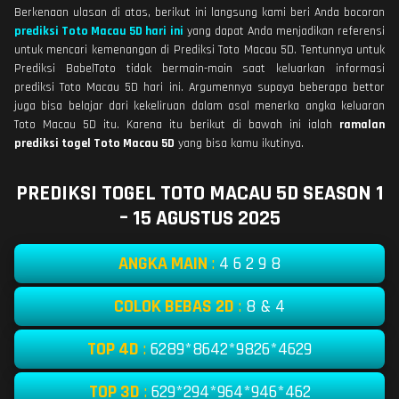
Berkenaan ulasan di atas, berikut ini langsung kami beri Anda bocoran
prediksi Toto Macau 5D hari ini
yang dapat Anda menjadikan referensi
untuk mencari kemenangan di Prediksi Toto Macau 5D. Tentunnya untuk
Prediksi BabelToto tidak bermain-main saat keluarkan informasi
prediksi Toto Macau 5D hari ini. Argumennya supaya beberapa bettor
juga bisa belajar dari kekeliruan dalam asal menerka angka keluaran
Toto Macau 5D itu. Karena itu berikut di bawah ini ialah
ramalan
prediksi togel Toto Macau 5D
yang bisa kamu ikutinya.
PREDIKSI TOGEL TOTO MACAU 5D SEASON 1
– 15 AGUSTUS 2025
ANGKA MAIN
:
4 6 2 9 8
COLOK BEBAS 2D
:
8 & 4
TOP 4D
:
6289*8642*9826*4629
TOP 3D
:
629*294*964*946*462