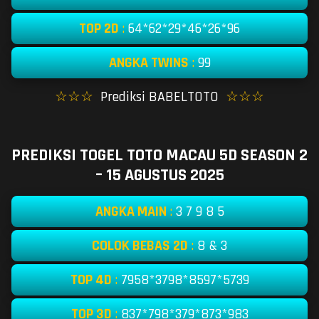
TOP 2D
:
64*62*29*46*26*96
ANGKA TWINS
:
99
☆☆☆
Prediksi BABELTOTO
☆☆☆
PREDIKSI TOGEL TOTO MACAU 5D SEASON 2
– 15 AGUSTUS 2025
ANGKA MAIN
:
3 7 9 8 5
COLOK BEBAS 2D
:
8 & 3
TOP 4D
:
7958*3798*8597*5739
TOP 3D
:
837*798*379*873*983