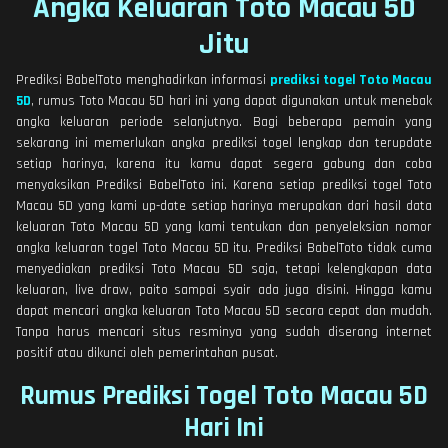
Angka Keluaran Toto Macau 5D
Jitu
Prediksi BabelToto menghadirkan informasi
prediksi togel Toto Macau
5D
, rumus Toto Macau 5D hari ini yang dapat digunakan untuk menebak
angka keluaran periode selanjutnya. Bagi beberapa pemain yang
sekarang ini memerlukan angka prediksi togel lengkap dan terupdate
setiap harinya, karena itu kamu dapat segera gabung dan coba
menyaksikan Prediksi BabelToto ini. Karena setiap prediksi togel Toto
Macau 5D yang kami up-date setiap harinya merupakan dari hasil data
keluaran Toto Macau 5D yang kami tentukan dan penyeleksian nomor
angka keluaran togel Toto Macau 5D itu. Prediksi BabelToto tidak cuma
menyediakan prediksi Toto Macau 5D saja, tetapi kelengkapan data
keluaran, live draw, paito sampai syair ada juga disini. Hingga kamu
dapat mencari angka keluaran Toto Macau 5D secara cepat dan mudah.
Tanpa harus mencari situs resminya yang sudah diserang internet
positif atau dikunci oleh pemerintahan pusat.
Rumus Prediksi Togel Toto Macau 5D
Hari Ini