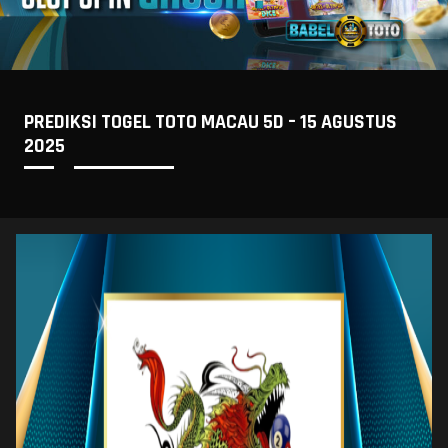
PREDIKSI TOGEL TOTO MACAU 5D – 15 AGUSTUS
2025