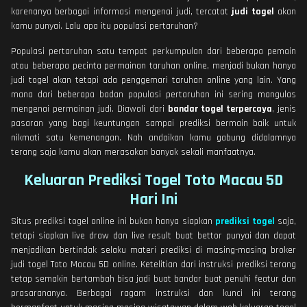
karenanya berbagai informasi mengenai judi, tercatat
judi togel
akan
kamu punyai. Lalu apa itu populasi pertaruhan?
Populasi pertaruhan satu tempat perkumpulan dari beberapa pemain
atau beberapa pecinta permainan taruhan online, menjadi bukan hanya
judi togel akan tetapi ada penggemari taruhan online yang lain. Yang
mana dari beberapa badan populasi pertaruhan ini sering mangulas
mengenai permainan judi. Diawali dari
bandar togel terpercaya
, jenis
pasaran yang bagi keuntungan sampai prediksi bermain baik untuk
nikmati satu kemenangan. Nah andaikan kamu gabung didalamnya
terang saja kamu akan merasakan banyak sekali manfaatnya.
Keluaran Prediksi Togel Toto Macau 5D
Hari Ini
Situs prediksi togel online ini bukan hanya siapkan
prediksi togel
saja,
tetapi siapkan live draw dan live result buat bettor punyai dan dapat
menjadikan bertindak selaku materi prediksi di masing-masing broker
judi togel Toto Macau 5D online. Ketelitian dari instruksi prediksi terang
tetap semakin bertambah bisa jadi buat bandar buat penuhi featur dan
prasarananya. Berbagai ragam instruksi dan kunci ini terang