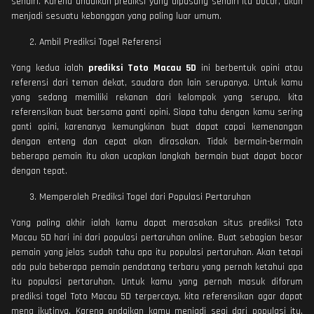
sendiri. Karena andaikan prediksi yang dipasang sendiri itu bocor, akan
menjadi sesuatu kebanggan yang paling luar umum.
Ambil Prediksi Togel Referensi
Yang kedua ialah
prediksi Toto Macau 5D
ini berbentuk opini atau
referensi dari teman dekat, saudara dan lain serupanya. Untuk kamu
yang sedang memiliki rekanan dari kelompok yang serupa, kita
referensikan buat bersama ganti opini. Siapa tahu dengan kamu sering
ganti opini, karenanya kemungkinan buat dapat capai kemenangan
dengan enteng dan cepat akan dirasakan. Tidak bermain-bermain
beberapa pemain itu akan ucapkan langkah bermain buat dapat bocor
dengan tepat.
Memperoleh Prediksi Togel dari Populasi Pertaruhan
Yang paling akhir ialah kamu dapat merasakan situs prediksi Toto
Macau 5D hari ini dari populasi pertaruhan online. Buat sebagian besar
pemain yang jelas sudah tahu apa itu populasi pertaruhan. Akan tetapi
ada pula beberapa pemain pendatang terbaru yang pernah ketahui apa
itu populasi pertaruhan. Untuk kamu yang pernah masuk diforum
prediksi togel Toto Macau 5D terpercaya, kita referensikan agar dapat
meng ikutinya. Karena andaikan kamu menjadi segi dari populasi itu,