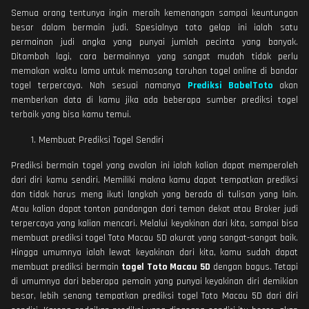
Semua orang tentunya ingin meraih kemenangan sampai keuntungan
besar dalam bermain judi. Spesialnya toto gelap ini ialah satu
permainan judi angka yang punyai jumlah pecinta yang banyak.
Ditambah lagi, cara bermainnya yang sangat mudah tidak perlu
memakan waktu lama untuk memasang taruhan togel online di bandar
togel terpercaya. Nah sesuai namanya
Prediksi BabelToto
akan
memberkan data di kamu jika ada beberapa sumber prediksi togel
terbaik yang bisa kamu temui.
Membuat Prediksi Togel Sendiri
Prediksi bermain togel yang awalan ini ialah kalian dapat memperoleh
dari diri kamu sendiri. Memiliki makna kamu dapat tempatkan prediksi
dan tidak harus meng ikuti langkah yang berada di tulisan yang lain.
Atau kalian dapat tonton pandangan dari teman dekat atau Broker judi
terpercaya yang kalian mencari. Melalui keyakinan dari kita, sampai bisa
membuat prediksi togel Toto Macau 5D akurat yang sangat-sangat baik.
Hingga umumnya ialah lewat keyakinan dari kita, kamu sudah dapat
membuat prediksi bermain
togel Toto Macau 5D
dengan bagus. Tetapi
di umumnya dari beberapa pemain yang punyai keyakinan diri demikian
besar, lebih senang tempatkan prediksi togel Toto Macau 5D dari diri