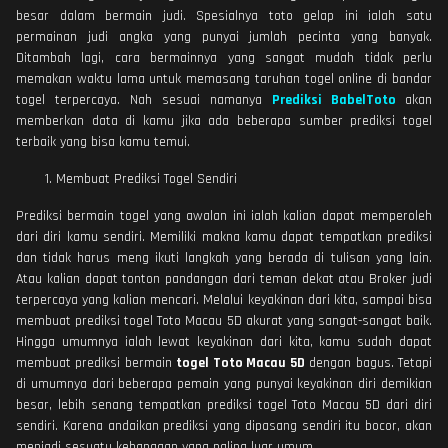
besar dalam bermain judi. Spesialnya toto gelap ini ialah satu
permainan judi angka yang punyai jumlah pecinta yang banyak.
Ditambah lagi, cara bermainnya yang sangat mudah tidak perlu
memakan waktu lama untuk memasang taruhan togel online di bandar
togel terpercaya. Nah sesuai namanya
Prediksi BabelToto
akan
memberkan data di kamu jika ada beberapa sumber prediksi togel
terbaik yang bisa kamu temui.
Membuat Prediksi Togel Sendiri
Prediksi bermain togel yang awalan ini ialah kalian dapat memperoleh
dari diri kamu sendiri. Memiliki makna kamu dapat tempatkan prediksi
dan tidak harus meng ikuti langkah yang berada di tulisan yang lain.
Atau kalian dapat tonton pandangan dari teman dekat atau Broker judi
terpercaya yang kalian mencari. Melalui keyakinan dari kita, sampai bisa
membuat prediksi togel Toto Macau 5D akurat yang sangat-sangat baik.
Hingga umumnya ialah lewat keyakinan dari kita, kamu sudah dapat
membuat prediksi bermain
togel Toto Macau 5D
dengan bagus. Tetapi
di umumnya dari beberapa pemain yang punyai keyakinan diri demikian
besar, lebih senang tempatkan prediksi togel Toto Macau 5D dari diri
sendiri. Karena andaikan prediksi yang dipasang sendiri itu bocor, akan
menjadi sesuatu kebanggan yang paling luar umum.