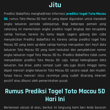
Jitu
Prediksi BabelToto menghadirkan informasi
prediksi togel Toto Macau
5D
, rumus Toto Macau 5D hari ini yang dapat digunakan untuk menebak
angka keluaran periode selanjutnya. Bagi beberapa pemain yang
sekarang ini memerlukan angka prediksi togel lengkap dan terupdate
setiap harinya, karena itu kamu dapat segera gabung dan coba
menyaksikan Prediksi BabelToto ini. Karena setiap prediksi togel Toto
Macau 5D yang kami up-date setiap harinya merupakan dari hasil data
keluaran Toto Macau 5D yang kami tentukan dan penyeleksian nomor
angka keluaran togel Toto Macau 5D itu. Prediksi BabelToto tidak cuma
menyediakan prediksi Toto Macau 5D saja, tetapi kelengkapan data
keluaran, live draw, paito sampai syair ada juga disini. Hingga kamu
dapat mencari angka keluaran Toto Macau 5D secara cepat dan mudah.
Tanpa harus mencari situs resminya yang sudah diserang internet
positif atau dikunci oleh pemerintahan pusat.
Rumus Prediksi Togel Toto Macau 5D
Hari Ini
Berkenaan ulasan di atas, berikut ini langsung kami beri Anda bocoran