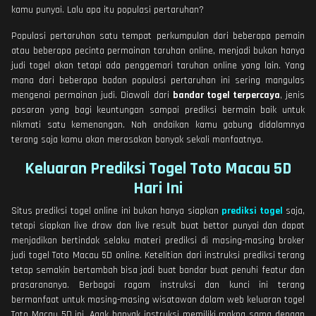
kamu punyai. Lalu apa itu populasi pertaruhan?
Populasi pertaruhan satu tempat perkumpulan dari beberapa pemain
atau beberapa pecinta permainan taruhan online, menjadi bukan hanya
judi togel akan tetapi ada penggemari taruhan online yang lain. Yang
mana dari beberapa badan populasi pertaruhan ini sering mangulas
mengenai permainan judi. Diawali dari
bandar togel terpercaya
, jenis
pasaran yang bagi keuntungan sampai prediksi bermain baik untuk
nikmati satu kemenangan. Nah andaikan kamu gabung didalamnya
terang saja kamu akan merasakan banyak sekali manfaatnya.
Keluaran Prediksi Togel Toto Macau 5D
Hari Ini
Situs prediksi togel online ini bukan hanya siapkan
prediksi togel
saja,
tetapi siapkan live draw dan live result buat bettor punyai dan dapat
menjadikan bertindak selaku materi prediksi di masing-masing broker
judi togel Toto Macau 5D online. Ketelitian dari instruksi prediksi terang
tetap semakin bertambah bisa jadi buat bandar buat penuhi featur dan
prasarananya. Berbagai ragam instruksi dan kunci ini terang
bermanfaat untuk masing-masing wisatawan dalam web keluaran togel
Toto Macau 5D ini. Agak banyak instruksi memiliki makna sama dengan