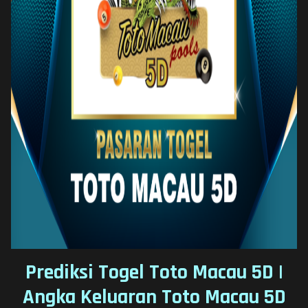
Prediksi Togel Toto Macau 5D |
Angka Keluaran Toto Macau 5D