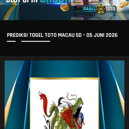
PREDIKSI TOGEL TOTO MACAU 5D – 05 JUNI 2026