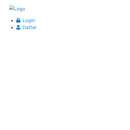
Login
Daftar
Beranda
Prediksi Togel
Data Keluaran
Live Draw
Alat Togel
Syair Togel
Bukti Jackpot
Slot Gacor