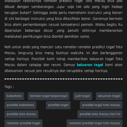
Walaupun realitasnya ramalan prediksi togel Toto Macau bisa jadi
dibuat dengan sembarangan. Jujur saja tak ada yang ingin hadapi
kerugian bukan? Sehingga anda perlu memahami instruksi yang benar!
di sini berbagai instruksi yang bisa dikasihkan benar. Sarannya bermain
bisa alami perkembangan sesuai kompetensi pemain. Walau begitu itu
diperlukan beberapa dasar yang penuhi akhirnya membenarkan
melakukan perhitungan bisa diambil demikian sama.
Nah untuk anda yang mencari satu ramalan ramalan prediksi togel Toto
Macau, langsung bisa meng ikutinya website ini dan berlengganan
setiap harinya. Pastilah kami tetap memberikan keluaran togel Toto
Macau dalam sekejap dan resmi. Semua
keluaran togel
kami akan
dikeluarkan sesuai jam resultnya dan terupdate setiap harinya.
Tags :
babeltoto
bandar togel terpercaya
judi togel
keluaran togel
prediksi babeltoto
prediksi togel
prediksi togel toto macau
prediksi toto macau
prediksi toto macau hari ini
ramalan prediksi togel
ramalan prediksi togel toto macau