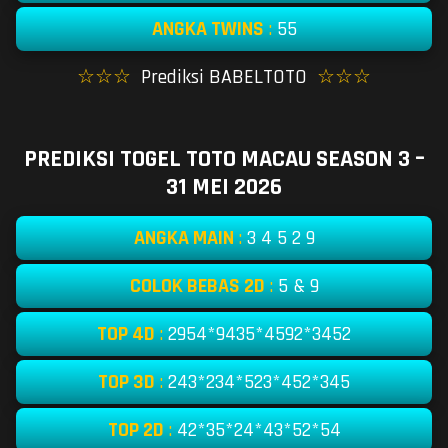
ANGKA TWINS
:
55
☆☆☆
Prediksi BABELTOTO
☆☆☆
PREDIKSI TOGEL TOTO MACAU SEASON 3 –
31 MEI 2026
ANGKA MAIN
:
3 4 5 2 9
COLOK BEBAS 2D
:
5 & 9
TOP 4D
:
2954*9435*4592*3452
TOP 3D
:
243*234*523*452*345
TOP 2D
:
42*35*24*43*52*54