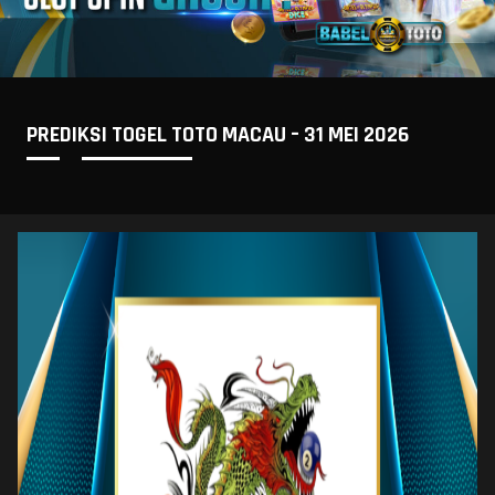
PREDIKSI TOGEL TOTO MACAU – 31 MEI 2026