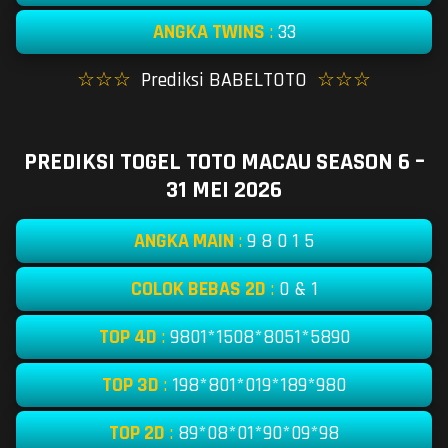
ANGKA TWINS
:
33
☆☆☆
Prediksi BABELTOTO
☆☆☆
PREDIKSI TOGEL TOTO MACAU SEASON 6 –
31 MEI 2026
ANGKA MAIN
:
9 8 0 1 5
COLOK BEBAS 2D
:
0 & 1
TOP 4D
:
9801*1508*8051*5890
TOP 3D
:
198*801*019*189*980
TOP 2D
:
89*08*01*90*09*98