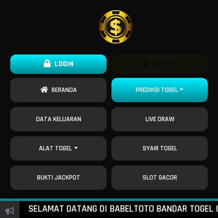
LOGIN
DAFTAR
BERANDA
PREDIKSI TOGEL
DATA KELUARAN
LIVE DRAW
ALAT TOGEL
SYAIR TOGEL
BUKTI JACKPOT
SLOT GACOR
SELAMAT DATANG DI BABELTOTO BANDAR TOGEL ONLINE