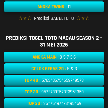
ANGKA TWINS
:
11
☆☆☆
Prediksi BABELTOTO
☆☆☆
PREDIKSI TOGEL TOTO MACAU SEASON 2 –
31 MEI 2026
ANGKA MAIN
:
9 5 7 3 6
COLOK BEBAS 2D
:
5 & 3
TOP 4D
:
5763*3675*6597*9573
TOP 3D
:
957*739*573*395*359
TOP 2D
:
35*75*97*73*95*59