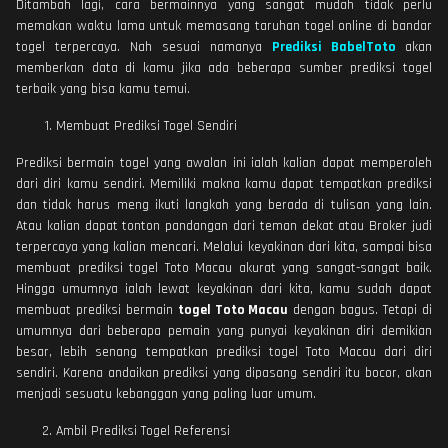
Ditambah lagi, cara bermainnya yang sangat mudah tidak perlu
memakan waktu lama untuk memasang taruhan togel online di bandar
togel terpercaya. Nah sesuai namanya
Prediksi BabelToto
akan
memberkan data di kamu jika ada beberapa sumber prediksi togel
terbaik yang bisa kamu temui.
Membuat Prediksi Togel Sendiri
Prediksi bermain togel yang awalan ini ialah kalian dapat memperoleh
dari diri kamu sendiri. Memiliki makna kamu dapat tempatkan prediksi
dan tidak harus meng ikuti langkah yang berada di tulisan yang lain.
Atau kalian dapat tonton pandangan dari teman dekat atau Broker judi
terpercaya yang kalian mencari. Melalui keyakinan dari kita, sampai bisa
membuat prediksi togel Toto Macau akurat yang sangat-sangat baik.
Hingga umumnya ialah lewat keyakinan dari kita, kamu sudah dapat
membuat prediksi bermain
togel Toto Macau
dengan bagus. Tetapi di
umumnya dari beberapa pemain yang punyai keyakinan diri demikian
besar, lebih senang tempatkan prediksi togel Toto Macau dari diri
sendiri. Karena andaikan prediksi yang dipasang sendiri itu bocor, akan
menjadi sesuatu kebanggan yang paling luar umum.
Ambil Prediksi Togel Referensi