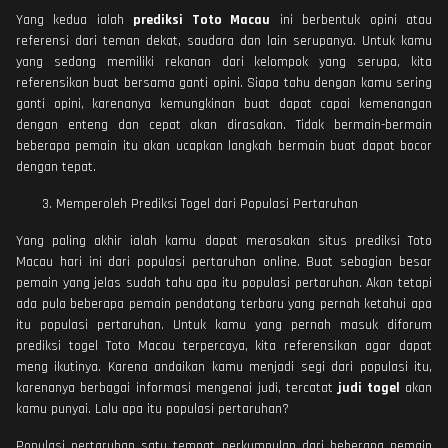
Yang kedua ialah
prediksi Toto Macau
ini berbentuk opini atau
referensi dari teman dekat, saudara dan lain serupanya. Untuk kamu
yang sedang memiliki rekanan dari kelompok yang serupa, kita
referensikan buat bersama ganti opini. Siapa tahu dengan kamu sering
ganti opini, karenanya kemungkinan buat dapat capai kemenangan
dengan enteng dan cepat akan dirasakan. Tidak bermain-bermain
beberapa pemain itu akan ucapkan langkah bermain buat dapat bocor
dengan tepat.
Memperoleh Prediksi Togel dari Populasi Pertaruhan
Yang paling akhir ialah kamu dapat merasakan situs prediksi Toto
Macau hari ini dari populasi pertaruhan online. Buat sebagian besar
pemain yang jelas sudah tahu apa itu populasi pertaruhan. Akan tetapi
ada pula beberapa pemain pendatang terbaru yang pernah ketahui apa
itu populasi pertaruhan. Untuk kamu yang pernah masuk diforum
prediksi togel Toto Macau terpercaya, kita referensikan agar dapat
meng ikutinya. Karena andaikan kamu menjadi segi dari populasi itu,
karenanya berbagai informasi mengenai judi, tercatat
judi togel
akan
kamu punyai. Lalu apa itu populasi pertaruhan?
Populasi pertaruhan satu tempat perkumpulan dari beberapa pemain