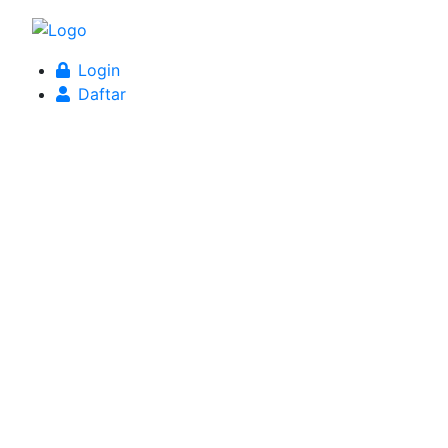
Login
Daftar
Beranda
Prediksi Togel
Data Keluaran
Live Draw
Alat Togel
Syair Togel
Bukti Jackpot
Slot Gacor