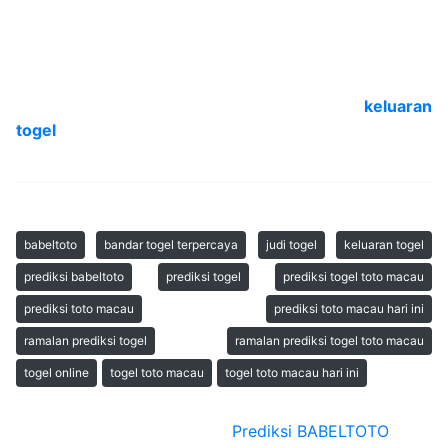
Nah untuk anda yang mencari satu ramalan ramalan
prediksi togel Toto Macau, langsung bisa meng
ikutinya website ini dan berlengganan setiap harinya.
Pastilah kami tetap memberikan keluaran togel Toto
Macau dalam sekejap dan resmi. Semua
keluaran
togel
kami akan dikeluarkan sesuai jam resultnya dan
terupdate setiap harinya.
Tags :
babeltoto
bandar togel terpercaya
judi togel
keluaran togel
prediksi babeltoto
prediksi togel
prediksi togel toto macau
prediksi toto macau
prediksi toto macau hari ini
ramalan prediksi togel
ramalan prediksi togel toto macau
togel online
togel toto macau
togel toto macau hari ini
Copyright © 2014 - 2026
Prediksi BABELTOTO
, All