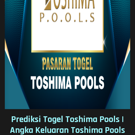
Prediksi Togel Toshima Pools |
Angka Keluaran Toshima Pools