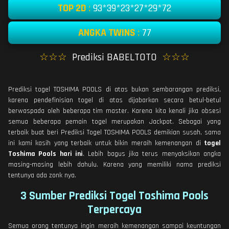
TOP 2D
:
93*39*23*27*29*72
ANGKA TWINS
:
77
☆☆☆
Prediksi BABELTOTO
☆☆☆
Prediksi togel TOSHIMA POOLS di atas bukan sembarangan prediksi,
karena pendefinisian togel di atas dijabarkan secara betul-betul
berwaspada oleh beberapa tim master. Karena kita kenali jika obsesi
semua beberapa pemain togel merupakan Jackpot. Sebagai yang
terbaik buat beri Prediksi Togel TOSHIMA POOLS demikian susah, sama
ini kami kasih yang terbaik untuk bikin meraih kemenangan di
togel
Toshima Pools hari ini
. Lebih bagus jika terus menyaksikan angka
masing-masing lebih dahulu. Karena yang memiliki nama prediksi
tentunya ada zonk nya.
3 Sumber Prediksi Togel Toshima Pools
Terpercaya
Semua orang tentunya ingin meraih kemenangan sampai keuntungan