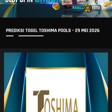
PREDIKSI TOGEL TOSHIMA POOLS – 29 MEI 2026