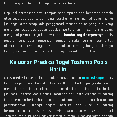
kamu punyai. Lalu apa itu populasi pertaruhan?
Populasi pertaruhan satu tempat perkumpulan dari beberapa pemain
atau beberapa pecinta permainan taruhan online, menjadi bukan hanya
judi togel akan tetapi ada penggemari taruhan online yang lain. Yang
mana dari beberapa badan populasi pertaruhan ini sering mangulas
mengenai permainan judi. Diawali dari
bandar togel terpercaya
, jenis
pasaran yang bagi keuntungan sampai prediksi bermain baik untuk
nikmati satu kemenangan. Nah andaikan kamu gabung didalamnya
terang saja kamu akan merasakan banyak sekali manfaatnya.
Keluaran Prediksi Togel Toshima Pools
Hari Ini
Situs prediksi togel online ini bukan hanya siapkan
prediksi togel
saja,
tetapi siapkan live draw dan live result buat bettor punyai dan dapat
menjadikan bertindak selaku materi prediksi di masing-masing broker
judi togel Toshima Pools online. Ketelitian dari instruksi prediksi terang
tetap semakin bertambah bisa jadi buat bandar buat penuhi featur dan
prasarananya. Berbagai ragam instruksi dan kunci ini terang
bermanfaat untuk masing-masing wisatawan dalam web keluaran togel
Toshima Pools ini. Agak banyak instruksi memiliki makna sama dengan