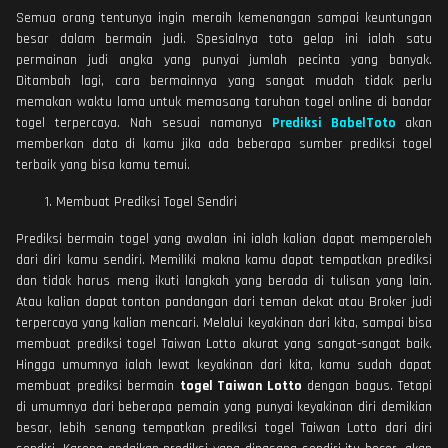
Semua orang tentunya ingin meraih kemenangan sampai keuntungan
besar dalam bermain judi. Spesialnya toto gelap ini ialah satu
permainan judi angka yang punyai jumlah pecinta yang banyak.
Ditambah lagi, cara bermainnya yang sangat mudah tidak perlu
memakan waktu lama untuk memasang taruhan togel online di bandar
togel terpercaya. Nah sesuai namanya
Prediksi BabelToto
akan
memberkan data di kamu jika ada beberapa sumber prediksi togel
terbaik yang bisa kamu temui.
Membuat Prediksi Togel Sendiri
Prediksi bermain togel yang awalan ini ialah kalian dapat memperoleh
dari diri kamu sendiri. Memiliki makna kamu dapat tempatkan prediksi
dan tidak harus meng ikuti langkah yang berada di tulisan yang lain.
Atau kalian dapat tonton pandangan dari teman dekat atau Broker judi
terpercaya yang kalian mencari. Melalui keyakinan dari kita, sampai bisa
membuat prediksi togel Taiwan Lotto akurat yang sangat-sangat baik.
Hingga umumnya ialah lewat keyakinan dari kita, kamu sudah dapat
membuat prediksi bermain
togel Taiwan Lotto
dengan bagus. Tetapi
di umumnya dari beberapa pemain yang punyai keyakinan diri demikian
besar, lebih senang tempatkan prediksi togel Taiwan Lotto dari diri