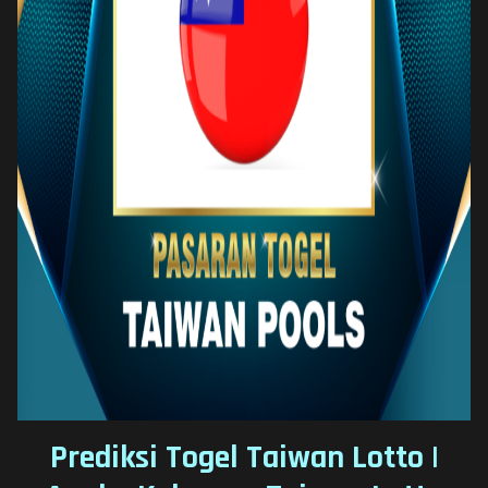
Prediksi Togel Taiwan Lotto |