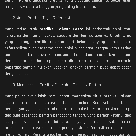
sendiri. Karena andaikan prediksi yang dipasang sendiri itu bocor, akan
menjadi sesuatu kebanggan yang paling luar umum.
Ambil Prediksi Togel Referensi
Yang kedua ialah
prediksi Taiwan Lotto
ini berbentuk opini atau
referensi dari teman dekat, saudara dan lain serupanya. Untuk kamu
yang sedang memiliki rekanan dari kelompok yang serupa, kita
referensikan buat bersama ganti opini. Siapa tahu dengan kamu sering
ganti opini, karenanya kemungkinan buat dapat capai kemenangan
dengan enteng dan cepat akan dirasakan. Tidak bermain-bermain
beberapa pemain itu akan ucapkan langkah bermain buat dapat bocor
dengan tepat.
Memperoleh Prediksi Togel dari Populasi Pertaruhan
Yang paling akhir ialah kamu dapat merasakan situs prediksi Taiwan
Lotto hari ini dari populasi pertaruhan online. Buat sebagian besar
pemain yang jelas sudah tahu apa itu populasi pertaruhan. Akan tetapi
ada pula beberapa pemain pendatang terbaru yang pernah ketahui apa
itu populasi pertaruhan. Untuk kamu yang pernah masuk diforum
prediksi togel Taiwan Lotto terpercaya, kita referensikan agar dapat
meng ikutinya. Karena andaikan kamu menjadi segi dari populasi itu,