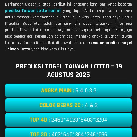
Berkenaan ulasan di atas, berikut ini langsung kami beri Anda bocoran
prediksi Taiwan Lotto hari ini
yang dapat Anda menjadikan referensi
untuk mencari kemenangan di Prediksi Taiwan Lotto. Tentunnya untuk
Prediksi BabelToto tidak bermain-main saat keluarkan informasi
prediksi Taiwan Lotto hari ini. Argumennya supaya beberapa bettor juga
bisa belajar dari kekeliruan dalam asal menerka angka keluaran Taiwan
Lotto itu. Karena itu berikut di bawah ini ialah
ramalan prediksi togel
Taiwan Lotto
yang bisa kamu ikutinya.
PREDIKSI TOGEL TAIWAN LOTTO – 19
AGUSTUS 2025
ANGKA MAIN
:
6 4 0 3 2
COLOK BEBAS 2D
:
4 & 2
TOP 4D
:
2460*4023*6403*3204
TOP 3D
:
403*640*364*346*036