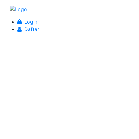
Login
Daftar
Beranda
Prediksi Togel
Data Keluaran
Live Draw
Alat Togel
Syair Togel
Bukti Jackpot
Slot Gacor