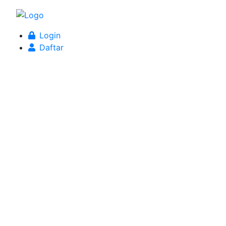
Login
Daftar
Beranda
Prediksi Togel
Data Keluaran
Live Draw
Alat Togel
Syair Togel
Bukti Jackpot
Slot Gacor