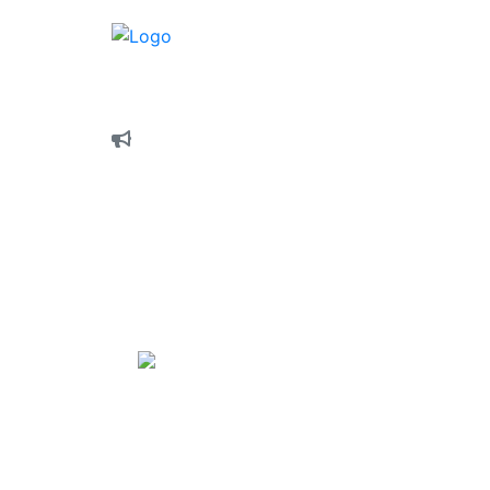
Beranda
Prediksi Toge
PREDIKSI TOGEL SYDNE
Prediksi Togel