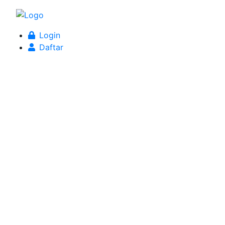
Login
Daftar
Beranda
Prediksi Togel
Data Keluaran
Live Draw
Alat Togel
Syair Togel
Bukti Jackpot
Slot Gacor