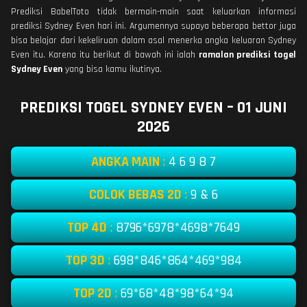
Prediksi BabelToto tidak bermain-main saat keluarkan informasi
prediksi Sydney Even hari ini. Argumennya supaya beberapa bettor juga
bisa belajar dari kekeliruan dalam asal menerka angka keluaran Sydney
Even itu. Karena itu berikut di bawah ini ialah
ramalan prediksi togel
Sydney Even
yang bisa kamu ikutinya.
PREDIKSI TOGEL SYDNEY EVEN – 01 JUNI
2026
ANGKA MAIN
:
4 6 9 8 7
COLOK BEBAS 2D
:
9 & 6
TOP 4D
:
8796*6978*4698*7649
TOP 3D
:
698*846*864*469*984
TOP 2D
:
69*68*48*98*64*94