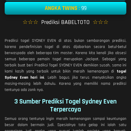
ANGKA TWINS
:
99
☆☆☆
Prediksi BABELTOTO
☆☆☆
Prediksi togel SYDNEY EVEN di atas bukan sembarangan prediksi,
karena pendefinisian togel di atas dijabarkan secara betul-betul
berwaspada oleh beberapa tim master. Karena kita kenali jika obsesi
semua beberapa pemain togel merupakan Jackpot. Sebagai yang
terbaik buat beri Prediksi Togel SYDNEY EVEN demikian susah, sama ini
kami kasih yang terbaik untuk bikin meraih kemenangan di
togel
Sydney Even hari ini
. Lebih bagus jika terus menyaksikan angka
masing-masing lebih dahulu. Karena yang memiliki nama prediksi
tentunya ada zonk nya.
3 Sumber Prediksi Togel Sydney Even
Terpercaya
Semua orang tentunya ingin meraih kemenangan sampai keuntungan
besar dalam bermain judi. Spesialnya toto gelap ini ialah satu
permainan judi angka yang punyai jumlah pecinta yang banyak.