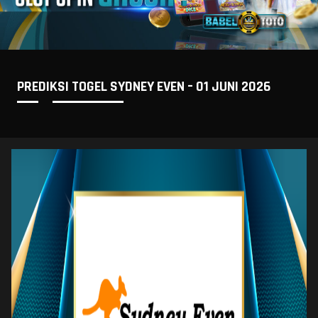
PREDIKSI TOGEL SYDNEY EVEN – 01 JUNI 2026