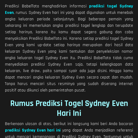
Prediksi BabelToto menghadirkan informasi
prediksi togel Sydney
Even
, rumus Sydney Even hari ini yang dapat digunakan untuk menebak
angka keluaran periode selanjutnya. Bagi beberapa pemain yang
sekarang ini memerlukan angka prediksi togel lengkap dan terupdate
setiap harinya, karena itu kamu dapat segera gabung dan coba
menyaksikan Prediksi BabelToto ini. Karena setiap prediksi togel Sydney
Even yang kami up-date setiap harinya merupakan dari hasil data
keluaran Sydney Even yang kami tentukan dan penyeleksian nomor
angka keluaran togel Sydney Even itu. Prediksi BabelToto tidak cuma
menyediakan prediksi Sydney Even saja, tetapi kelengkapan data
keluaran, live draw, paito sampai syair ada juga disini. Hingga kamu
dapat mencari angka keluaran Sydney Even secara cepat dan mudah.
Tanpa harus mencari situs resminya yang sudah diserang internet
positif atau dikunci oleh pemerintahan pusat.
Rumus Prediksi Togel Sydney Even
Hari Ini
Berkenaan ulasan di atas, berikut ini langsung kami beri Anda bocoran
prediksi Sydney Even hari ini
yang dapat Anda menjadikan referensi
untuk mencari kemenangan di Prediksi Sydney Even. Tentunnya untuk