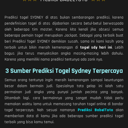
Prediksi togel SYDNEY di atas bukan sembarangan prediksi, karena
pendefinisian togel di atas dijabarkan secara betul-betul berwaspada
oleh beberapa tim master. Karena kita kenali jika obsesi semua
beberapa pemain togel merupakan Jackpot. Sebagai yang terbaik buat
beri Prediksi Togel SYDNEY demikian susah, sama ini kami kasih yang
terbaik untuk bikin meraih kemenangan di
togel sdy hari ini
. Lebih
bagus jika terus menyaksikan angka masing-masing lebih dahulu.
Karena yang memiliki nama prediksi tentunya ada zonk nya.
3 Sumber Prediksi Togel Sydney Terpercaya
Semua orang tentunya ingin meraih kemenangan sampai keuntungan
besar dalam bermain judi. Spesialnya toto gelap ini ialah satu
permainan judi angka yang punyai jumlah pecinta yang banyak.
Ditambah lagi, cara bermainnya yang sangat mudah tidak perlu
memakan waktu lama untuk memasang taruhan togel online di bandar
togel terpercaya. Nah sesuai namanya
Prediksi BabelToto
akan
memberkan data di kamu jika ada beberapa sumber prediksi togel
terbaik yang bisa kamu temui.