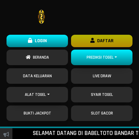
LOGIN
DAFTAR
BERANDA
PREDIKSI TOGEL
DATA KELUARAN
LIVE DRAW
ALAT TOGEL
SYAIR TOGEL
BUKTI JACKPOT
SLOT GACOR
SELAMAT DATANG DI BABELTOTO BANDAR TOGE