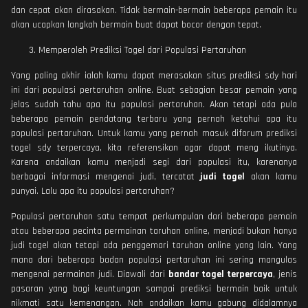
dan cepat akan dirasakan. Tidak bermain-bermain beberapa pemain itu
akan ucapkan langkah bermain buat dapat bocor dengan tepat.
Memperoleh Prediksi Togel dari Populasi Pertaruhan
Yang paling akhir ialah kamu dapat merasakan situs prediksi sdy hari
ini dari populasi pertaruhan online. Buat sebagian besar pemain yang
jelas sudah tahu apa itu populasi pertaruhan. Akan tetapi ada pula
beberapa pemain pendatang terbaru yang pernah ketahui apa itu
populasi pertaruhan. Untuk kamu yang pernah masuk diforum prediksi
togel sdy terpercaya, kita referensikan agar dapat meng ikutinya.
Karena andaikan kamu menjadi segi dari populasi itu, karenanya
berbagai informasi mengenai judi, tercatat
judi togel
akan kamu
punyai. Lalu apa itu populasi pertaruhan?
Populasi pertaruhan satu tempat perkumpulan dari beberapa pemain
atau beberapa pecinta permainan taruhan online, menjadi bukan hanya
judi togel akan tetapi ada penggemari taruhan online yang lain. Yang
mana dari beberapa badan populasi pertaruhan ini sering mangulas
mengenai permainan judi. Diawali dari
bandar togel terpercaya
, jenis
pasaran yang bagi keuntungan sampai prediksi bermain baik untuk
nikmati satu kemenangan. Nah andaikan kamu gabung didalamnya