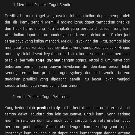
Membuat Prediksi Togel Sendiri
Prediksi bermain togel yang awalan ini ialah kalian dapat memperoleh
dari diri kamu sendiri. Memiliki makna kamu dapat tempatkan prediksi
dan tidak harus meng ikuti langkah yang berada di tulisan yang lain.
Atau kalian dapat tonton pandangan dari teman dekat atau Broker judi
terpercaya yang kalian mencari. Melalui keyakinan dari kita, sampai bisa
membuat prediksi togel sydney akurat yang sangat-sangat baik. Hingga
umumnya ialah lewat keyakinan dari kita, kamu sudah dapat membuat
prediksi bermain
togel sydney
dengan bagus. Tetapi di umumnya dari
beberapa pemain yang punyai keyakinan diri demikian besar, lebih
senang tempatkan prediksi togel sydney dari diri sendiri. Karena
andaikan prediksi yang dipasang sendiri itu bocor, akan menjadi
sesuatu kebanggan yang paling luar umum.
Ambil Prediksi Togel Referensi
Yang kedua ialah
prediksi sdy
ini berbentuk opini atau referensi dari
teman dekat, saudara dan lain serupanya. Untuk kamu yang sedang
memiliki rekanan dari kelompok yang serupa, kita referensikan buat
bersama ganti opini. Siapa tahu dengan kamu sering ganti opini,
karenanya kemungkinan buat dapat capai kemenangan dengan enteng