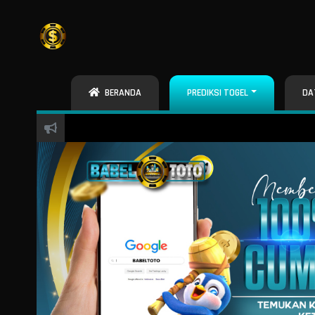
BERANDA
PREDIKSI TOGEL
DA