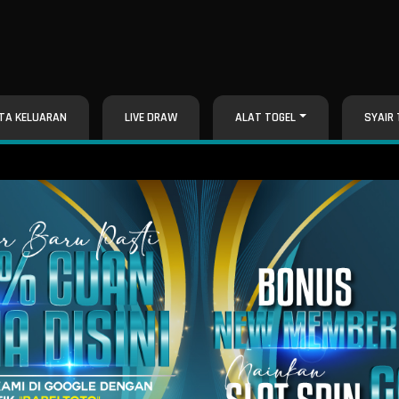
TA KELUARAN
LIVE DRAW
ALAT TOGEL
SYAIR 