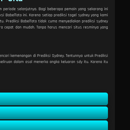
n periode selanjutnya. Bagi beberapa pemain yang sekarang ini
i BabelToto ini. Karena setiap prediksi togel sydney yang kami
tu. Prediksi BabelToto tidak cuma menyediakan prediksi sydney
cara cepat dan mudah. Tanpa harus mencari situs resminya yang
ncari kemenangan di Prediksi Sydney. Tentunnya untuk Prediksi
keliruan dalam asal menerka angka keluaran sdy itu. Karena itu