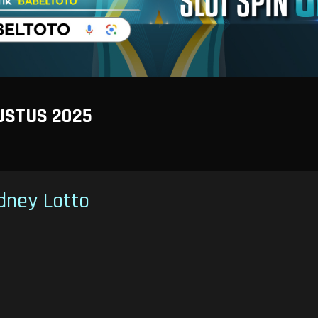
GUSTUS 2025