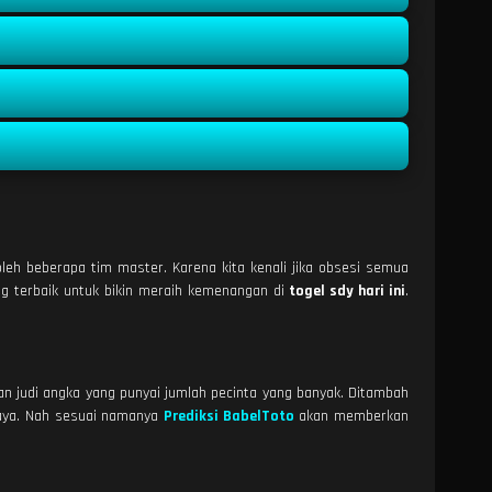
oleh beberapa tim master. Karena kita kenali jika obsesi semua
ng terbaik untuk bikin meraih kemenangan di
togel sdy hari ini
.
n judi angka yang punyai jumlah pecinta yang banyak. Ditambah
caya. Nah sesuai namanya
Prediksi BabelToto
akan memberkan