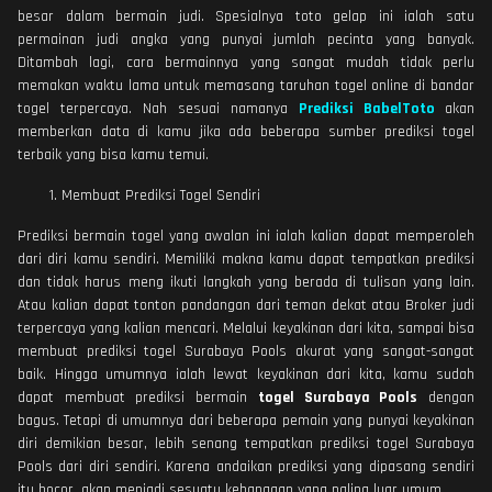
besar dalam bermain judi. Spesialnya toto gelap ini ialah satu
permainan judi angka yang punyai jumlah pecinta yang banyak.
Ditambah lagi, cara bermainnya yang sangat mudah tidak perlu
memakan waktu lama untuk memasang taruhan togel online di bandar
togel terpercaya. Nah sesuai namanya
Prediksi BabelToto
akan
memberkan data di kamu jika ada beberapa sumber prediksi togel
terbaik yang bisa kamu temui.
Membuat Prediksi Togel Sendiri
Prediksi bermain togel yang awalan ini ialah kalian dapat memperoleh
dari diri kamu sendiri. Memiliki makna kamu dapat tempatkan prediksi
dan tidak harus meng ikuti langkah yang berada di tulisan yang lain.
Atau kalian dapat tonton pandangan dari teman dekat atau Broker judi
terpercaya yang kalian mencari. Melalui keyakinan dari kita, sampai bisa
membuat prediksi togel Surabaya Pools akurat yang sangat-sangat
baik. Hingga umumnya ialah lewat keyakinan dari kita, kamu sudah
dapat membuat prediksi bermain
togel Surabaya Pools
dengan
bagus. Tetapi di umumnya dari beberapa pemain yang punyai keyakinan
diri demikian besar, lebih senang tempatkan prediksi togel Surabaya
Pools dari diri sendiri. Karena andaikan prediksi yang dipasang sendiri
itu bocor, akan menjadi sesuatu kebanggan yang paling luar umum.