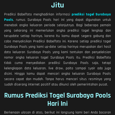
Jitu
Prediksi BabelToto menghadirkan informasi
prediksi togel Surabaya
Pools
, rumus Surabaya Pools hari ini yang dapat digunakan untuk
menebak angka keluaran periode selanjutnya. Bagi beberapa pemain
yang sekarang ini memerlukan angka prediksi togel lengkap dan
terupdate setiap harinya, karena itu kamu dapat segera gabung dan
coba menyaksikan Prediksi BabelToto ini. Karena setiap prediksi togel
Surabaya Pools yang kami up-date setiap harinya merupakan dari hasil
data keluaran Surabaya Pools yang kami tentukan dan penyeleksian
nomor angka keluaran togel Surabaya Pools itu. Prediksi BabelToto
tidak cuma menyediakan prediksi Surabaya Pools saja, tetapi
kelengkapan data keluaran, live draw, paito sampai syair ada juga
disini. Hingga kamu dapat mencari angka keluaran Surabaya Pools
secara cepat dan mudah. Tanpa harus mencari situs resminya yang
sudah diserang internet positif atau dikunci oleh pemerintahan pusat.
Rumus Prediksi Togel Surabaya Pools
Hari Ini
Berkenaan ulasan di atas, berikut ini langsung kami beri Anda bocoran