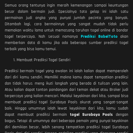
Semua orang tentunya ingin meraih kemenangan sampai keuntungan
besar dalam bermain judi. Spesialnya toto gelap ini ialah satu
permainan judi angka yang punyai jumlah pecinta yang banyak.
Ditambah lagi, cara bermainnya yang sangat mudah tidak perlu
memakan waktu lama untuk memasang taruhan togel online di bandar
togel terpercaya. Nah sesuai namanya
Prediksi BabelToto
akan
memberkan data di kamu jika ada beberapa sumber prediksi togel
terbaik yang bisa kamu temui.
Membuat Prediksi Togel Sendiri
Prediksi bermain togel yang awalan ini ialah kalian dapat memperoleh
dari diri kamu sendiri. Memiliki makna kamu dapat tempatkan prediksi
dan tidak harus meng ikuti langkah yang berada di tulisan yang lain.
Atau kalian dapat tonton pandangan dari teman dekat atau Broker judi
terpercaya yang kalian mencari. Melalui keyakinan dari kita, sampai bisa
membuat prediksi togel Surabaya Pools akurat yang sangat-sangat
baik. Hingga umumnya ialah lewat keyakinan dari kita, kamu sudah
dapat membuat prediksi bermain
togel Surabaya Pools
dengan
bagus. Tetapi di umumnya dari beberapa pemain yang punyai keyakinan
diri demikian besar, lebih senang tempatkan prediksi togel Surabaya