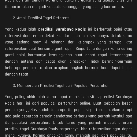
Pools dari diri sendiri. Karena andaikan prediksi yang dipasang sendiri
itu bocor, akan menjadi sesuatu kebanggan yang paling luar umum.
Ambil Prediksi Togel Referensi
Yang kedua ialah
prediksi Surabaya Pools
ini berbentuk opini atau
referensi dari teman dekat, saudara dan lain serupanya. Untuk kamu
yang sedang memiliki rekanan dari kelompok yang serupa, kita
referensikan buat bersama ganti opini. Siapa tahu dengan kamu sering
ganti opini, karenanya kemungkinan buat dapat capai kemenangan
dengan enteng dan cepat akan dirasakan. Tidak bermain-bermain
beberapa pemain itu akan ucapkan langkah bermain buat dapat bocor
dengan tepat.
Memperoleh Prediksi Togel dari Populasi Pertaruhan
Yang paling akhir ialah kamu dapat merasakan situs prediksi Surabaya
Pools hari ini dari populasi pertaruhan online. Buat sebagian besar
pemain yang jelas sudah tahu apa itu populasi pertaruhan. Akan tetapi
ada pula beberapa pemain pendatang terbaru yang pernah ketahui apa
itu populasi pertaruhan. Untuk kamu yang pernah masuk diforum
prediksi togel Surabaya Pools terpercaya, kita referensikan agar dapat
meng ikutinya. Karena andaikan kamu menjadi segi dari populasi itu,