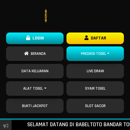
LOGIN
DAFTAR
BERANDA
PREDIKSI TOGEL
DATA KELUARAN
LIVE DRAW
ALAT TOGEL
SYAIR TOGEL
BUKTI JACKPOT
SLOT GACOR
SELAMAT DATANG DI BABELTOTO BANDAR TOGEL 