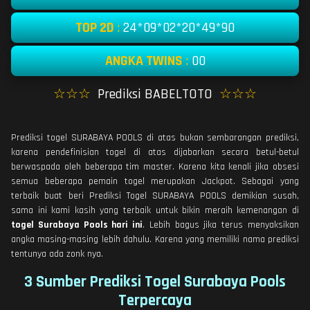
TOP 2D
:
24*09*02*20*49*90
ANGKA TWINS
:
00
☆☆☆
Prediksi BABELTOTO
☆☆☆
Prediksi togel SURABAYA POOLS di atas bukan sembarangan prediksi,
karena pendefinisian togel di atas dijabarkan secara betul-betul
berwaspada oleh beberapa tim master. Karena kita kenali jika obsesi
semua beberapa pemain togel merupakan Jackpot. Sebagai yang
terbaik buat beri Prediksi Togel SURABAYA POOLS demikian susah,
sama ini kami kasih yang terbaik untuk bikin meraih kemenangan di
togel Surabaya Pools hari ini
. Lebih bagus jika terus menyaksikan
angka masing-masing lebih dahulu. Karena yang memiliki nama prediksi
tentunya ada zonk nya.
3 Sumber Prediksi Togel Surabaya Pools
Terpercaya