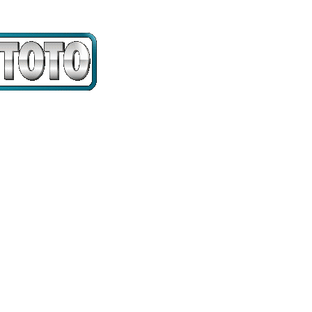
l
Data Keluaran
Live Draw
Alat Togel
Syair Togel
 POOLS – 31 JULI 2025