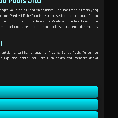
da Pools Jitu
angka keluaran periode selanjutnya. Bagi beberapa pemain yang
kan Prediksi BabelToto ini. Karena setiap prediksi togel Sunda
keluaran togel Sunda Pools itu. Prediksi BabelToto tidak cuma
pat mencari angka keluaran Sunda Pools secara cepat dan mudah.
i
 untuk mencari kemenangan di Prediksi Sunda Pools. Tentunnya
r juga bisa belajar dari kekeliruan dalam asal menerka angka