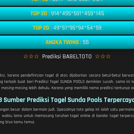
TOP 3D
:
914*495*591*459*145
TOP 2D
:
49*51*95*94*54*59
ANGKA TWINS
:
55
☆☆☆
Prediksi BABELTOTO
☆☆☆
i, karena pendefinisian togel di atas dijabarkan secara betul-betul berwas
 terbaik buat beri Prediksi Togel SUNDA POOLS demikian susah, sama ini k
a masing-masing lebih dahulu. Karena yang memiliki nama prediksi tentunya a
3 Sumber Prediksi Togel Sunda Pools Terpercay
an besar dalam bermain judi. Spesialnya toto gelap ini ialah satu permaina
n waktu lama untuk memasang taruhan togel online di bandar togel terper
ang bisa kamu temui.