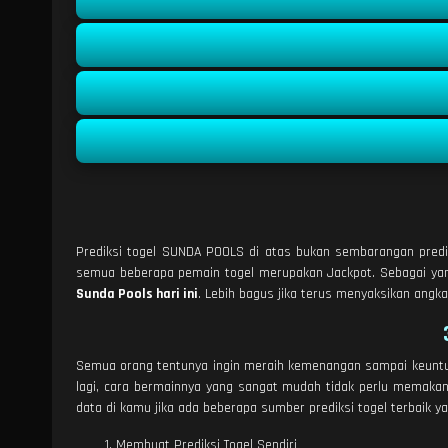
Prediksi togel SUNDA POOLS di atas bukan sembarangan prediks
semua beberapa pemain togel merupakan Jackpot. Sebagai yang
Sunda Pools hari ini
. Lebih bagus jika terus menyaksikan angk
Semua orang tentunya ingin meraih kemenangan sampai keuntung
lagi, cara bermainnya yang sangat mudah tidak perlu memaka
data di kamu jika ada beberapa sumber prediksi togel terbaik y
Membuat Prediksi Togel Sendiri