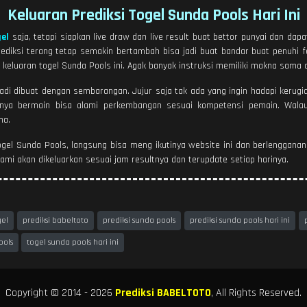
Keluaran Prediksi Togel Sunda Pools Hari Ini
gel
saja, tetapi siapkan live draw dan live result buat bettor punyai dan da
i prediksi terang tetap semakin bertambah bisa jadi buat bandar buat penuhi 
eluaran togel Sunda Pools ini. Agak banyak instruksi memiliki makna sama
jadi dibuat dengan sembarangan. Jujur saja tak ada yang ingin hadapi keru
rannya bermain bisa alami perkembangan sesuai kompetensi pemain. Walau
ma.
gel Sunda Pools, langsung bisa meng ikutinya website ini dan berlengganan 
ami akan dikeluarkan sesuai jam resultnya dan terupdate setiap harinya.
gel
prediksi babeltoto
prediksi sunda pools
prediksi sunda pools hari ini
ools
togel sunda pools hari ini
Copyright © 2014 - 2026
Prediksi BABELTOTO
, All Rights Reserved.