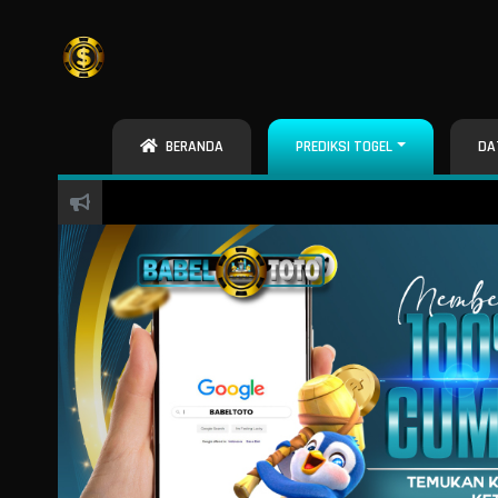
BERANDA
PREDIKSI TOGEL
DA