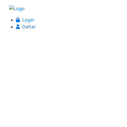
Login
Daftar
Beranda
Prediksi Togel
Data Keluaran
Live Draw
Alat Togel
Syair Togel
Bukti Jackpot
Slot Gacor