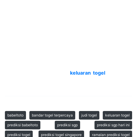
instruksi yang bisa dikasihkan benar. Sarannya
bermain bisa alami perkembangan sesuai kompetensi
pemain. Walau begitu itu diperlukan beberapa dasar
yang penuhi akhirnya membenarkan melakukan
perhitungan bisa diambil demikian sama.
Nah untuk anda yang mencari satu ramalan ramalan
prediksi togel singapore, langsung bisa meng ikutinya
website ini dan berlengganan setiap harinya. Pastilah
kami tetap memberikan keluaran togel sgp dalam
sekejap dan resmi. Semua
keluaran togel
kami akan
dikeluarkan sesuai jam resultnya dan terupdate setiap
harinya.
Tags :
babeltoto
bandar togel terpercaya
judi togel
keluaran togel
prediksi babeltoto
prediksi sgp
prediksi sgp hari ini
prediksi togel
prediksi togel singapore
ramalan prediksi togel