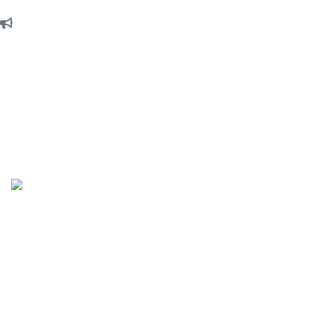
SELAMAT DATANG DI BABELTOTO BANDAR TO
PREDIKSI TOGEL SINGAPORE – 28 JULI
2025
Prediksi Togel
Singapore | Angka