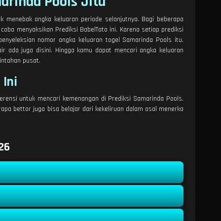
arinda Pools Jitu
uk menebak angka keluaran periode selanjutnya. Bagi beberapa
oba menyaksikan Prediksi BabelToto ini. Karena setiap prediksi
enyeleksian nomor angka keluaran togel Samarinda Pools itu.
air ada juga disini. Hingga kamu dapat mencari angka keluaran
intahan pusat.
 Ini
erensi untuk mencari kemenangan di Prediksi Samarinda Pools.
apa bettor juga bisa belajar dari kekeliruan dalam asal menerka
26