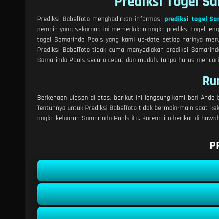
Prediksi Togel S
Prediksi BabelToto menghadirkan informasi
prediksi togel S
pemain yang sekarang ini memerlukan angka prediksi togel leng
togel Samarinda Pools yang kami up-date setiap harinya mer
Prediksi BabelToto tidak cuma menyediakan prediksi Samarinda
Samarinda Pools secara cepat dan mudah. Tanpa harus mencari s
Rum
Berkenaan ulasan di atas, berikut ini langsung kami beri Anda
Tentunnya untuk Prediksi BabelToto tidak bermain-main saat kel
angka keluaran Samarinda Pools itu. Karena itu berikut di bawah
P