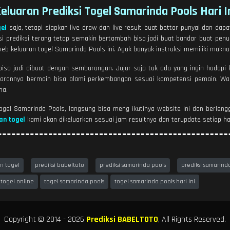
eluaran Prediksi Togel Samarinda Pools Hari I
gel
saja, tetapi siapkan live draw dan live result buat bettor punyai dan da
ruksi prediksi terang tetap semakin bertambah bisa jadi buat bandar buat pen
eb keluaran togel Samarinda Pools ini. Agak banyak instruksi memiliki mak
bisa jadi dibuat dengan sembarangan. Jujur saja tak ada yang ingin hadap
r. Sarannya bermain bisa alami perkembangan sesuai kompetensi pemain. Wal
ma.
gel Samarinda Pools, langsung bisa meng ikutinya website ini dan berleng
an togel
kami akan dikeluarkan sesuai jam resultnya dan terupdate setiap ha
n togel
prediksi babeltoto
prediksi samarinda pools
prediksi samarinda
togel online
togel samarinda pools
togel samarinda pools hari ini
Copyright © 2014 - 2026
Prediksi BABELTOTO
, All Rights Reserved.