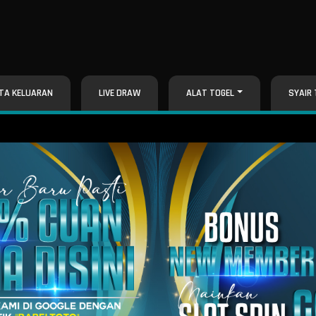
TA KELUARAN
LIVE DRAW
ALAT TOGEL
SYAIR 