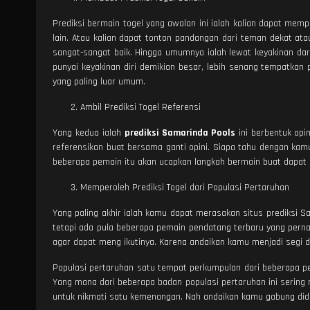
Prediksi bermain togel yang awalan ini ialah kalian dapat memp
lain. Atau kalian dapat tonton pandangan dari teman dekat ata
sangat-sangat baik. Hingga umumnya ialah lewat keyakinan da
punyai keyakinan diri demikian besar, lebih senang tempatkan p
yang paling luar umum.
Ambil Prediksi Togel Referensi
Yang kedua ialah
prediksi Samarinda Pools
ini berbentuk opi
referensikan buat bersama ganti opini. Siapa tahu dengan kam
beberapa pemain itu akan ucapkan langkah bermain buat dapat 
Memperoleh Prediksi Togel dari Populasi Pertaruhan
Yang paling akhir ialah kamu dapat merasakan situs prediksi Sa
tetapi ada pula beberapa pemain pendatang terbaru yang pernah
agar dapat meng ikutinya. Karena andaikan kamu menjadi segi da
Populasi pertaruhan satu tempat perkumpulan dari beberapa pem
Yang mana dari beberapa badan populasi pertaruhan ini sering
untuk nikmati satu kemenangan. Nah andaikan kamu gabung did