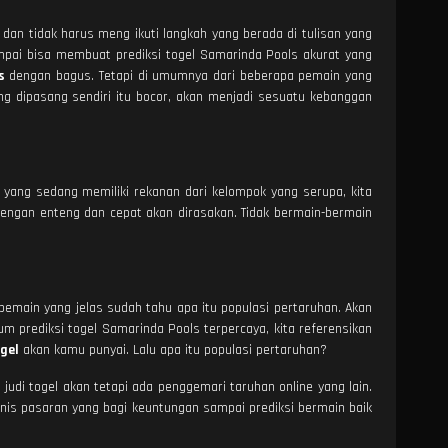
 dan tidak harus meng ikuti langkah yang berada di tulisan yang
sampai bisa membuat prediksi togel Samarinda Pools akurat yang
s
dengan bagus. Tetapi di umumnya dari beberapa pemain yang
yang dipasang sendiri itu bocor, akan menjadi sesuatu kebanggan
 yang sedang memiliki rekanan dari kelompok yang serupa, kita
dengan enteng dan cepat akan dirasakan. Tidak bermain-bermain
 pemain yang jelas sudah tahu apa itu populasi pertaruhan. Akan
m prediksi togel Samarinda Pools terpercaya, kita referensikan
ogel
akan kamu punyai. Lalu apa itu populasi pertaruhan?
udi togel akan tetapi ada penggemari taruhan online yang lain.
jenis pasaran yang bagi keuntungan sampai prediksi bermain baik