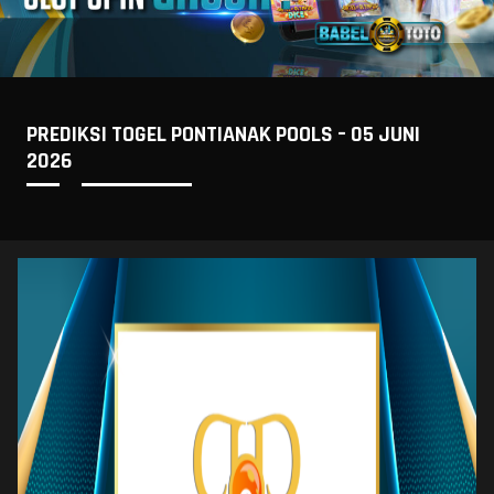
PREDIKSI TOGEL PONTIANAK POOLS – 05 JUNI
2026