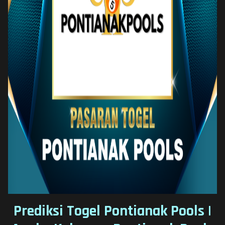
Prediksi Togel Pontianak Pools |