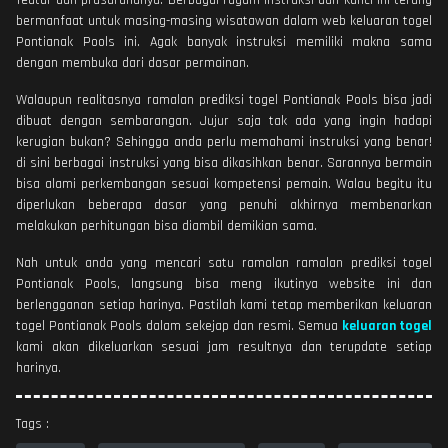
bermanfaat untuk masing-masing wisatawan dalam web keluaran togel
Pontianak Pools ini. Agak banyak instruksi memiliki makna sama
dengan membuka dari dasar permainan.
Walaupun realitasnya ramalan prediksi togel Pontianak Pools bisa jadi
dibuat dengan sembarangan. Jujur saja tak ada yang ingin hadapi
kerugian bukan? Sehingga anda perlu memahami instruksi yang benar!
di sini berbagai instruksi yang bisa dikasihkan benar. Sarannya bermain
bisa alami perkembangan sesuai kompetensi pemain. Walau begitu itu
diperlukan beberapa dasar yang penuhi akhirnya membenarkan
melakukan perhitungan bisa diambil demikian sama.
Nah untuk anda yang mencari satu ramalan ramalan prediksi togel
Pontianak Pools, langsung bisa meng ikutinya website ini dan
berlengganan setiap harinya. Pastilah kami tetap memberikan keluaran
togel Pontianak Pools dalam sekejap dan resmi. Semua
keluaran togel
kami akan dikeluarkan sesuai jam resultnya dan terupdate setiap
harinya.
Tags :