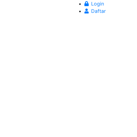
Login
Daftar
Bukti Jackpot
Slot Gacor
SELAMAT DATANG DI BABELTOTO BANDAR TOGEL ONLI
ngka Keluaran