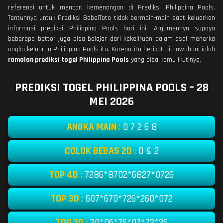
referensi untuk mencari kemenangan di Prediksi Philippina Pools.
Tentunnya untuk Prediksi BabelToto tidak bermain-main saat keluarkan
informasi prediksi Philippina Pools hari ini. Argumennya supaya
beberapa bettor juga bisa belajar dari kekeliruan dalam asal menerka
angka keluaran Philippina Pools itu. Karena itu berikut di bawah ini ialah
ramalan prediksi togel Philippina Pools
yang bisa kamu ikutinya.
PREDIKSI TOGEL PHILIPPINA POOLS – 28
MEI 2026
ANGKA MAIN
:
0 7 2 6 8
COLOK BEBAS 2D
:
0 & 2
TOP 4D
:
7286*8702*6827*0726
TOP 3D
:
607*670*726*260*072
TOP 2D
:
20*06*76*07*72*26