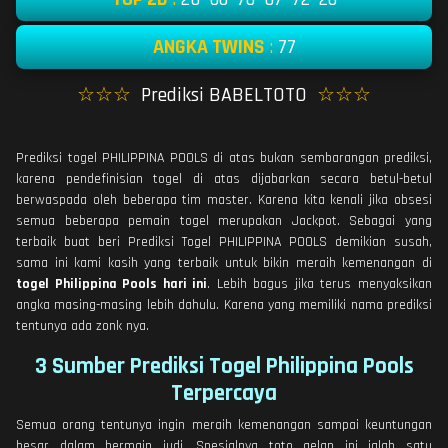
ANGKA TWINS
:
77
☆☆☆
Prediksi BABELTOTO
☆☆☆
Prediksi togel PHILIPPINA POOLS di atas bukan sembarangan prediksi,
karena pendefinisian togel di atas dijabarkan secara betul-betul
berwaspada oleh beberapa tim master. Karena kita kenali jika obsesi
semua beberapa pemain togel merupakan Jackpot. Sebagai yang
terbaik buat beri Prediksi Togel PHILIPPINA POOLS demikian susah,
sama ini kami kasih yang terbaik untuk bikin meraih kemenangan di
togel Philippina Pools hari ini
. Lebih bagus jika terus menyaksikan
angka masing-masing lebih dahulu. Karena yang memiliki nama prediksi
tentunya ada zonk nya.
3 Sumber Prediksi Togel Philippina Pools
Terpercaya
Semua orang tentunya ingin meraih kemenangan sampai keuntungan
besar dalam bermain judi. Spesialnya toto gelap ini ialah satu