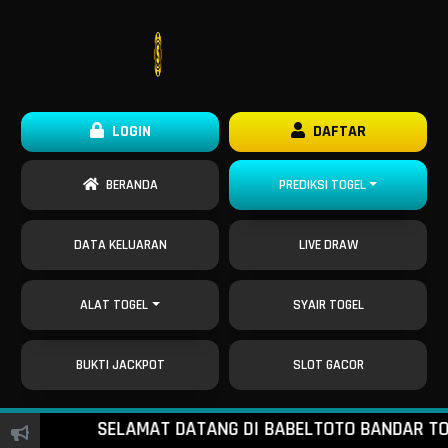
LOGIN
DAFTAR
BERANDA
PREDIKSI TOGEL
DATA KELUARAN
LIVE DRAW
ALAT TOGEL
SYAIR TOGEL
BUKTI JACKPOT
SLOT GACOR
SELAMAT DATANG DI BABELTOTO BANDAR TOGEL