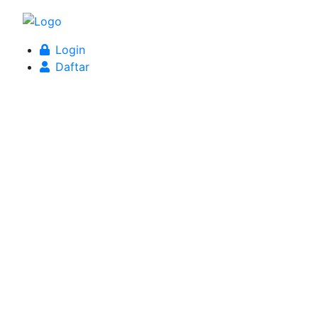
Login
Daftar
Beranda
Prediksi Togel
Data Keluaran
Live Draw
Alat Togel
Syair Togel
Bukti Jackpot
Slot Gacor