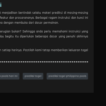
i
pat menjadikan bertindak selaku materi prediksi di masing-masing
i featur dan prasarananya. Berbagai ragam instruksi dan kunci ini
sama dengan membuka dari dasar permainan.
i kerugian bukan? Sehingga anda perlu memahami instruksi yang
au begitu itu diperlukan beberapa dasar yang penuhi akhirnya
n setiap harinya. Pastilah kami tetap memberikan keluaran togel
 pools hari ini
prediksi togel
prediksi togel philippina pools