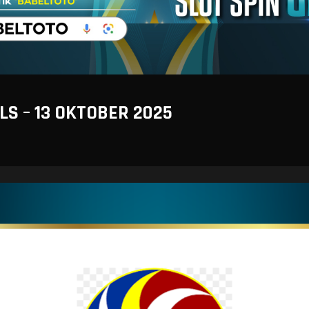
LS – 13 OKTOBER 2025