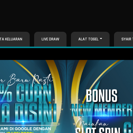
TA KELUARAN
LIVE DRAW
ALAT TOGEL
SYAIR 