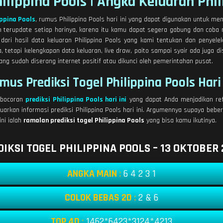
hilippina Pools | Angka Keluaran Phil
ippina Pools
, rumus Philippina Pools hari ini yang dapat digunakan untuk m
 terupdate setiap harinya, karena itu kamu dapat segera gabung dan coba me
dari hasil data keluaran Philippina Pools yang kami tentukan dan penyeleks
, tetapi kelengkapan data keluaran, live draw, paito sampai syair ada juga d
ng sudah diserang internet positif atau dikunci oleh pemerintahan pusat.
mus Prediksi Togel Philippina Pools Hari 
a bocoran
prediksi Philippina Pools hari ini
yang dapat Anda menjadikan refe
uarkan informasi prediksi Philippina Pools hari ini. Argumennya supaya beber
ini ialah
ramalan prediksi togel Philippina Pools
yang bisa kamu ikutinya.
DIKSI TOGEL PHILIPPINA POOLS – 13 OKTOBER 
ANGKA MAIN
:
6 4 2 3 1
COLOK BEBAS 2D
:
2 & 6
TOP 4D
:
1462*6423*3124*4213