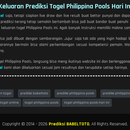
Keluaran Prediksi Togel Philippina Pools Hari In
gel
saja, tetapi siapkan live draw dan live result buat bettor punyai dan da
uksi prediksi terang tetap semakin bertambah bisa jadi buat bandar buat penuh
luaran togel Philippina Pools ini. Agak banyak instruksi memiliki makna 
 bisa jadi dibuat dengan sembarangan. Jujur saja tak ada yang ingin hadap
r. Sarannya bermain bisa alami perkembangan sesuai kompetensi pemain. Wal
ma.
l Philippina Pools, langsung bisa meng ikutinya website ini dan berlenggana
el
kami akan dikeluarkan sesuai jam resultnya dan terupdate setiap harinya.
an togel
prediksi babeltoto
prediksi philippina pools
prediksi philippina
togel online
togel philippina pools
togel philippina pools hari ini
Copyright © 2014 - 2026
Prediksi BABELTOTO
, All Rights Reserved.