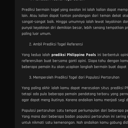
Prediksi bermain togel yang awalan ini ialah kalian dapat memp
lain. Atau kalian dapat tonton pandangan dari teman dekat atau
sangat-sangat baik. Hingga umumnya ialah lewat keyakinan da
punyai keyakinan diri demikian besar, lebih senang tempatkan pr
paling luar umum.
Ambil Prediksi Togel Referensi
Yang kedua ialah
prediksi Philippina Pools
ini berbentuk opin
referensikan buat bersama ganti opini. Siapa tahu dengan kam
beberapa pemain itu akan ucapkan langkah bermain buat dapat 
Memperoleh Prediksi Togel dari Populasi Pertaruhan
Yang paling akhir ialah kamu dapat merasakan situs prediksi Ph
tetapi ada pula beberapa pemain pendatang terbaru yang pernah
agar dapat meng ikutinya. Karena andaikan kamu menjadi segi da
Populasi pertaruhan satu tempat perkumpulan dari beberapa pem
Yang mana dari beberapa badan populasi pertaruhan ini sering
untuk nikmati satu kemenangan. Nah andaikan kamu gabung did