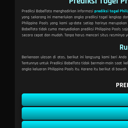
Prediksi Togel P
Prediksi BabelToto menghadirkan informasi
prediksi togel Phil
yang sekarang ini memerlukan angka prediksi togel lengkap dan
Philippina Pools yang kami up-date setiap harinya merupakan 
BabelToto tidak cuma menyediakan prediksi Philippina Pools saja
secara cepat dan mudah. Tanpa harus mencari situs resminya ya
Ru
Berkenaan ulasan di atas, berikut ini langsung kami beri And
Tentunnya untuk Prediksi BabelToto tidak bermain-main saat kel
angka keluaran Philippina Pools itu. Karena itu berikut di bawah 
PRE