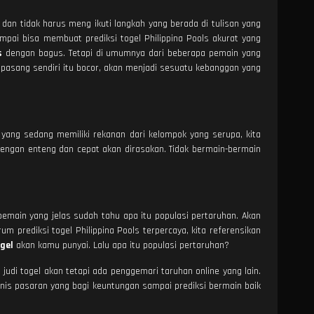
 dan tidak harus meng ikuti langkah yang berada di tulisan yang
sampai bisa membuat prediksi togel Philippina Pools akurat yang
s
dengan bagus. Tetapi di umumnya dari beberapa pemain yang
 dipasang sendiri itu bocor, akan menjadi sesuatu kebanggan yang
 yang sedang memiliki rekanan dari kelompok yang serupa, kita
dengan enteng dan cepat akan dirasakan. Tidak bermain-bermain
 pemain yang jelas sudah tahu apa itu populasi pertaruhan. Akan
 prediksi togel Philippina Pools terpercaya, kita referensikan
ogel
akan kamu punyai. Lalu apa itu populasi pertaruhan?
udi togel akan tetapi ada penggemari taruhan online yang lain.
jenis pasaran yang bagi keuntungan sampai prediksi bermain baik