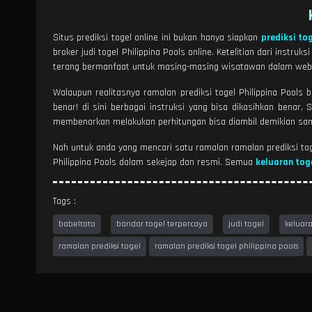
Situs prediksi togel online ini bukan hanya siapkan
prediksi to
broker judi togel Philippina Pools online. Ketelitian dari instr
terang bermanfaat untuk masing-masing wisatawan dalam web ke
Walaupun realitasnya ramalan prediksi togel Philippina Pools
benar! di sini berbagai instruksi yang bisa dikasihkan bena
membenarkan melakukan perhitungan bisa diambil demikian sa
Nah untuk anda yang mencari satu ramalan ramalan prediksi toge
Philippina Pools dalam sekejap dan resmi. Semua
keluaran tog
Tags :
babeltoto
bandar togel terpercaya
judi togel
keluar
ramalan prediksi togel
ramalan prediksi togel philippina pools