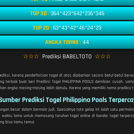
TOP 3D
:
364*423*642*236*346
TOP 2D
:
63*43*42*46*24*23
ANGKA TWINS
:
44
☆☆☆
Prediksi BABELTOTO
☆☆☆
iksi, karena pendefinisian togel di atas dijabarkan secara betul-betul berw
 terbaik buat beri Prediksi Togel PHILIPPINA POOLS demikian susah, sama 
sikan angka masing-masing lebih dahulu. Karena yang memiliki nama prediksi 
Sumber Prediksi Togel Philippina Pools Terperc
an besar dalam bermain judi. Spesialnya toto gelap ini ialah satu permaina
n waktu lama untuk memasang taruhan togel online di bandar togel terper
ang bisa kamu temui.