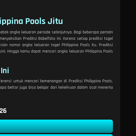
ippina Pools Jitu
enebak angka keluaran periode selanjutnya. Bagi beberapa pemain
nyaksikan Prediksi BabelToto ini. Karena setiap prediksi togel
ian nomor angka keluaran togel Philippina Pools itu. Prediksi
isini. Hingga kamu dapat mencari angka keluaran Philippina Pools
Ini
rensi untuk mencari kemenangan di Prediksi Philippina Pools.
apa bettor juga bisa belajar dari kekeliruan dalam asal menerka
026