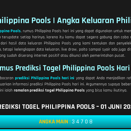
hilippina Pools | Angka Keluaran Phil
ippina Pools
, rumus Philippina Pools hari ini yang dapat digunakan untuk m
 terupdate setiap harinya, karena itu kamu dapat segera gabung dan coba me
dari hasil data keluaran Philippina Pools yang kami tentukan dan penyeleks
, tetapi kelengkapan data keluaran, live draw, paito sampai syair ada juga d
ng sudah diserang internet positif atau dikunci oleh pemerintahan pusat.
mus Prediksi Togel Philippina Pools Hari 
a bocoran
prediksi Philippina Pools hari ini
yang dapat Anda menjadikan refe
uarkan informasi prediksi Philippina Pools hari ini. Argumennya supaya beber
ini ialah
ramalan prediksi togel Philippina Pools
yang bisa kamu ikutinya.
EDIKSI TOGEL PHILIPPINA POOLS – 01 JUNI 2
ANGKA MAIN
:
3 4 7 0 8