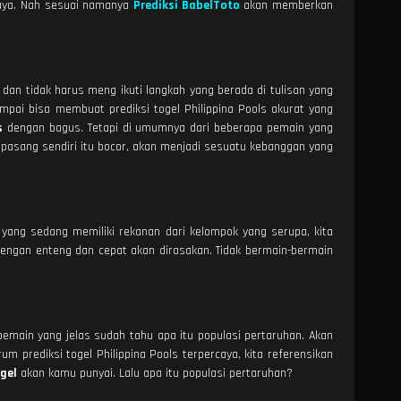
caya. Nah sesuai namanya
Prediksi BabelToto
akan memberkan
 dan tidak harus meng ikuti langkah yang berada di tulisan yang
sampai bisa membuat prediksi togel Philippina Pools akurat yang
s
dengan bagus. Tetapi di umumnya dari beberapa pemain yang
 dipasang sendiri itu bocor, akan menjadi sesuatu kebanggan yang
 yang sedang memiliki rekanan dari kelompok yang serupa, kita
dengan enteng dan cepat akan dirasakan. Tidak bermain-bermain
 pemain yang jelas sudah tahu apa itu populasi pertaruhan. Akan
 prediksi togel Philippina Pools terpercaya, kita referensikan
ogel
akan kamu punyai. Lalu apa itu populasi pertaruhan?