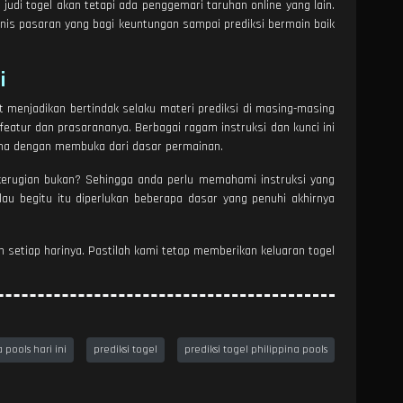
udi togel akan tetapi ada penggemari taruhan online yang lain.
jenis pasaran yang bagi keuntungan sampai prediksi bermain baik
i
pat menjadikan bertindak selaku materi prediksi di masing-masing
i featur dan prasarananya. Berbagai ragam instruksi dan kunci ini
sama dengan membuka dari dasar permainan.
i kerugian bukan? Sehingga anda perlu memahami instruksi yang
au begitu itu diperlukan beberapa dasar yang penuhi akhirnya
n setiap harinya. Pastilah kami tetap memberikan keluaran togel
 pools hari ini
prediksi togel
prediksi togel philippina pools