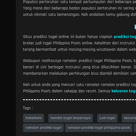
Populasi pertaruhan satu tempat perkumpulan dari beberapa pem
Yang mana dari beberapa badan populasi pertaruhan ini sering
untuk nikmati satu kemenangan. Nah andaikan kamu gabung did
Situs prediksi togel online ini bukan hanya siapkan
prediksi to
broker judi togel Philippina Pools online. Ketelitian dari instr
terang bermanfaat untuk masing-masing wisatawan dalam web ke
Walaupun realitasnya ramalan prediksi togel Philippina Pools
benar! di sini berbagai instruksi yang bisa dikasihkan bena
membenarkan melakukan perhitungan bisa diambil demikian sa
Nah untuk anda yang mencari satu ramalan ramalan prediksi toge
Philippina Pools dalam sekejap dan resmi. Semua
keluaran tog
Tags :
babeltoto
bandar togel terpercaya
judi togel
keluar
ramalan prediksi togel
ramalan prediksi togel philippina pools