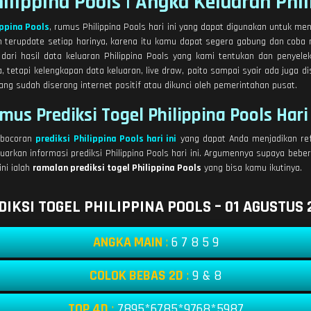
hilippina Pools | Angka Keluaran Phil
ippina Pools
, rumus Philippina Pools hari ini yang dapat digunakan untuk m
 terupdate setiap harinya, karena itu kamu dapat segera gabung dan coba me
dari hasil data keluaran Philippina Pools yang kami tentukan dan penyeleks
, tetapi kelengkapan data keluaran, live draw, paito sampai syair ada juga d
ng sudah diserang internet positif atau dikunci oleh pemerintahan pusat.
mus Prediksi Togel Philippina Pools Hari 
a bocoran
prediksi Philippina Pools hari ini
yang dapat Anda menjadikan refe
uarkan informasi prediksi Philippina Pools hari ini. Argumennya supaya beber
ini ialah
ramalan prediksi togel Philippina Pools
yang bisa kamu ikutinya.
DIKSI TOGEL PHILIPPINA POOLS – 01 AGUSTUS 
ANGKA MAIN
:
6 7 8 5 9
COLOK BEBAS 2D
:
9 & 8
TOP 4D
:
7895*6785*9768*5987