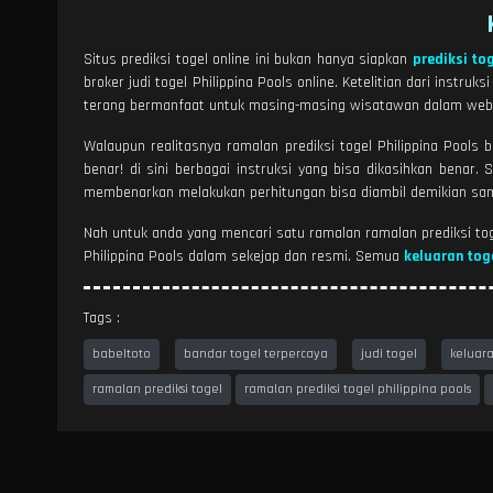
Situs prediksi togel online ini bukan hanya siapkan
prediksi to
broker judi togel Philippina Pools online. Ketelitian dari instr
terang bermanfaat untuk masing-masing wisatawan dalam web ke
Walaupun realitasnya ramalan prediksi togel Philippina Pools
benar! di sini berbagai instruksi yang bisa dikasihkan bena
membenarkan melakukan perhitungan bisa diambil demikian sa
Nah untuk anda yang mencari satu ramalan ramalan prediksi toge
Philippina Pools dalam sekejap dan resmi. Semua
keluaran tog
Tags :
babeltoto
bandar togel terpercaya
judi togel
keluar
ramalan prediksi togel
ramalan prediksi togel philippina pools