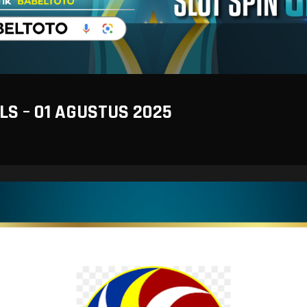
LS – 01 AGUSTUS 2025