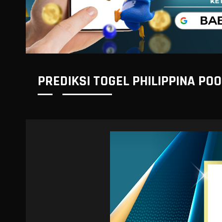
PREDIKSI TOGEL PHILIPPINA POO