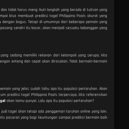
 dan tidak harus meng ikuti langkah yang berada di tulisan yang
sampai bisa membuat prediksi togel Philippina Pools akurat yang
s
dengan bagus. Tetapi di umumnya dari beberapa pemain yang
 dipasang sendiri itu bocor, akan menjadi sesuatu kebanggan yang
 yang sedang memiliki rekanan dari kelompok yang serupa, kita
dengan enteng dan cepat akan dirasakan. Tidak bermain-bermain
 pemain yang jelas sudah tahu apa itu populasi pertaruhan. Akan
 prediksi togel Philippina Pools terpercaya, kita referensikan
ogel
akan kamu punyai. Lalu apa itu populasi pertaruhan?
udi togel akan tetapi ada penggemari taruhan online yang lain.
jenis pasaran yang bagi keuntungan sampai prediksi bermain baik