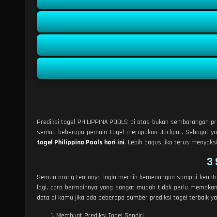
Prediksi togel PHILIPPINA POOLS di atas bukan sembarangan pred
semua beberapa pemain togel merupakan Jackpot. Sebagai yang
togel Philippina Pools hari ini
. Lebih bagus jika terus menyak
3 
Semua orang tentunya ingin meraih kemenangan sampai keuntung
lagi, cara bermainnya yang sangat mudah tidak perlu memaka
data di kamu jika ada beberapa sumber prediksi togel terbaik y
Membuat Prediksi Togel Sendiri