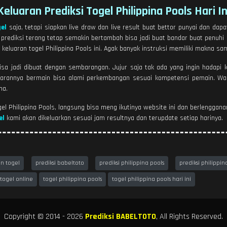
Keluaran Prediksi Togel Philippina Pools Hari In
gel
saja, tetapi siapkan live draw dan live result buat bettor punyai dan da
uksi prediksi terang tetap semakin bertambah bisa jadi buat bandar buat penuh
luaran togel Philippina Pools ini. Agak banyak instruksi memiliki makna 
 bisa jadi dibuat dengan sembarangan. Jujur saja tak ada yang ingin hadap
r. Sarannya bermain bisa alami perkembangan sesuai kompetensi pemain. Wal
ma.
l Philippina Pools, langsung bisa meng ikutinya website ini dan berlenggana
el
kami akan dikeluarkan sesuai jam resultnya dan terupdate setiap harinya.
an togel
prediksi babeltoto
prediksi philippina pools
prediksi philippina
togel online
togel philippina pools
togel philippina pools hari ini
Copyright © 2014 - 2026
Prediksi BABELTOTO
, All Rights Reserved.