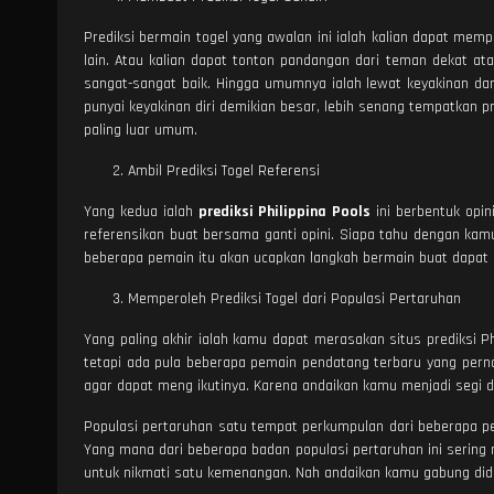
Prediksi bermain togel yang awalan ini ialah kalian dapat memp
lain. Atau kalian dapat tonton pandangan dari teman dekat atau
sangat-sangat baik. Hingga umumnya ialah lewat keyakinan da
punyai keyakinan diri demikian besar, lebih senang tempatkan pr
paling luar umum.
Ambil Prediksi Togel Referensi
Yang kedua ialah
prediksi Philippina Pools
ini berbentuk opin
referensikan buat bersama ganti opini. Siapa tahu dengan kam
beberapa pemain itu akan ucapkan langkah bermain buat dapat 
Memperoleh Prediksi Togel dari Populasi Pertaruhan
Yang paling akhir ialah kamu dapat merasakan situs prediksi Ph
tetapi ada pula beberapa pemain pendatang terbaru yang pernah
agar dapat meng ikutinya. Karena andaikan kamu menjadi segi da
Populasi pertaruhan satu tempat perkumpulan dari beberapa pem
Yang mana dari beberapa badan populasi pertaruhan ini sering
untuk nikmati satu kemenangan. Nah andaikan kamu gabung did