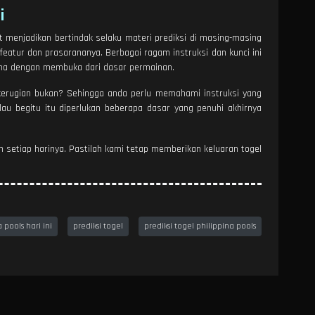
i
pat menjadikan bertindak selaku materi prediksi di masing-masing
i featur dan prasarananya. Berbagai ragam instruksi dan kunci ini
sama dengan membuka dari dasar permainan.
i kerugian bukan? Sehingga anda perlu memahami instruksi yang
au begitu itu diperlukan beberapa dasar yang penuhi akhirnya
n setiap harinya. Pastilah kami tetap memberikan keluaran togel
 pools hari ini
prediksi togel
prediksi togel philippina pools