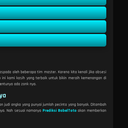
aspada oleh beberapa tim master. Karena kita kenali jika obsesi
ini kami kasih yang terbaik untuk bikin meraih kemenangan di
tentunya ada zonk nya.
aya
n judi angka yang punyai jumlah pecinta yang banyak. Ditambah
caya. Nah sesuai namanya
Prediksi BabelToto
akan memberkan