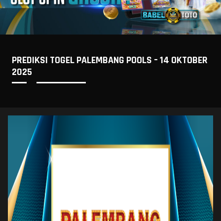
PREDIKSI TOGEL PALEMBANG POOLS – 14 OKTOBER
2025