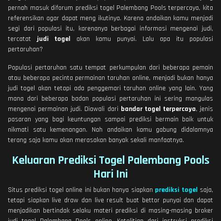
pernah masuk diforum prediksi togel Palembang Pools terpercaya, kita
referensikan agar dapat meng ikutinya. Karena andaikan kamu menjadi
segi dari populasi itu, karenanya berbagai informasi mengenai judi,
tercatat
judi togel
akan kamu punyai. Lalu apa itu populasi
pertaruhan?
Populasi pertaruhan satu tempat perkumpulan dari beberapa pemain
atau beberapa pecinta permainan taruhan online, menjadi bukan hanya
judi togel akan tetapi ada penggemari taruhan online yang lain. Yang
mana dari beberapa badan populasi pertaruhan ini sering mangulas
mengenai permainan judi. Diawali dari
bandar togel terpercaya
, jenis
pasaran yang bagi keuntungan sampai prediksi bermain baik untuk
nikmati satu kemenangan. Nah andaikan kamu gabung didalamnya
terang saja kamu akan merasakan banyak sekali manfaatnya.
Keluaran Prediksi Togel Palembang Pools
Hari Ini
Situs prediksi togel online ini bukan hanya siapkan
prediksi togel
saja,
tetapi siapkan live draw dan live result buat bettor punyai dan dapat
menjadikan bertindak selaku materi prediksi di masing-masing broker
judi togel Palembang Pools online. Ketelitian dari instruksi prediksi