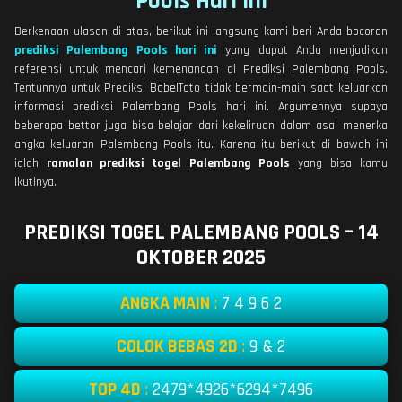
Pools Hari Ini
Berkenaan ulasan di atas, berikut ini langsung kami beri Anda bocoran
prediksi Palembang Pools hari ini
yang dapat Anda menjadikan
referensi untuk mencari kemenangan di Prediksi Palembang Pools.
Tentunnya untuk Prediksi BabelToto tidak bermain-main saat keluarkan
informasi prediksi Palembang Pools hari ini. Argumennya supaya
beberapa bettor juga bisa belajar dari kekeliruan dalam asal menerka
angka keluaran Palembang Pools itu. Karena itu berikut di bawah ini
ialah
ramalan prediksi togel Palembang Pools
yang bisa kamu
ikutinya.
PREDIKSI TOGEL PALEMBANG POOLS – 14
OKTOBER 2025
ANGKA MAIN
:
7 4 9 6 2
COLOK BEBAS 2D
:
9 & 2
TOP 4D
:
2479*4926*6294*7496