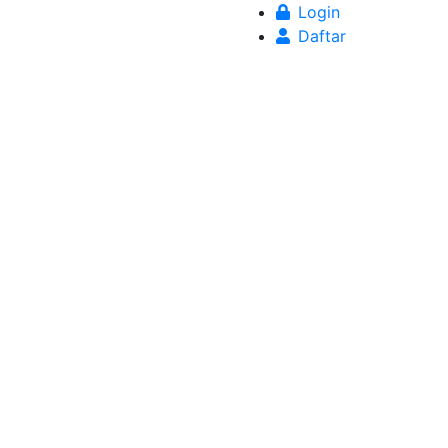
Login
Daftar
Bukti Jackpot
Slot Gacor
SELAMAT DATANG DI BABELTOTO BANDAR TOGEL ONLI
025
ngka Keluaran