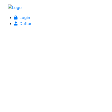
Login
Daftar
Beranda
Prediksi Togel
Data Keluaran
Live Draw
Alat Togel
Syair Togel
Bukti Jackpot
Slot Gacor