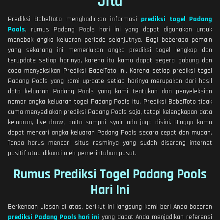
Jitu
Prediksi BabelToto menghadirkan informasi
prediksi togel Padang
Pools
, rumus Padang Pools hari ini yang dapat digunakan untuk
menebak angka keluaran periode selanjutnya. Bagi beberapa pemain
yang sekarang ini memerlukan angka prediksi togel lengkap dan
terupdate setiap harinya, karena itu kamu dapat segera gabung dan
coba menyaksikan Prediksi BabelToto ini. Karena setiap prediksi togel
Padang Pools yang kami up-date setiap harinya merupakan dari hasil
data keluaran Padang Pools yang kami tentukan dan penyeleksian
nomor angka keluaran togel Padang Pools itu. Prediksi BabelToto tidak
cuma menyediakan prediksi Padang Pools saja, tetapi kelengkapan data
keluaran, live draw, paito sampai syair ada juga disini. Hingga kamu
dapat mencari angka keluaran Padang Pools secara cepat dan mudah.
Tanpa harus mencari situs resminya yang sudah diserang internet
positif atau dikunci oleh pemerintahan pusat.
Rumus Prediksi Togel Padang Pools
Hari Ini
Berkenaan ulasan di atas, berikut ini langsung kami beri Anda bocoran
prediksi Padang Pools hari ini
yang dapat Anda menjadikan referensi