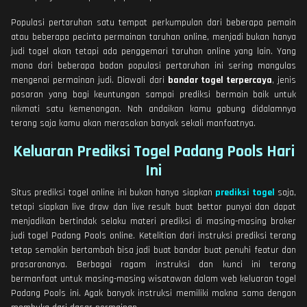
Populasi pertaruhan satu tempat perkumpulan dari beberapa pemain
atau beberapa pecinta permainan taruhan online, menjadi bukan hanya
judi togel akan tetapi ada penggemari taruhan online yang lain. Yang
mana dari beberapa badan populasi pertaruhan ini sering mangulas
mengenai permainan judi. Diawali dari
bandar togel terpercaya
, jenis
pasaran yang bagi keuntungan sampai prediksi bermain baik untuk
nikmati satu kemenangan. Nah andaikan kamu gabung didalamnya
terang saja kamu akan merasakan banyak sekali manfaatnya.
Keluaran Prediksi Togel Padang Pools Hari
Ini
Situs prediksi togel online ini bukan hanya siapkan
prediksi togel
saja,
tetapi siapkan live draw dan live result buat bettor punyai dan dapat
menjadikan bertindak selaku materi prediksi di masing-masing broker
judi togel Padang Pools online. Ketelitian dari instruksi prediksi terang
tetap semakin bertambah bisa jadi buat bandar buat penuhi featur dan
prasarananya. Berbagai ragam instruksi dan kunci ini terang
bermanfaat untuk masing-masing wisatawan dalam web keluaran togel
Padang Pools ini. Agak banyak instruksi memiliki makna sama dengan