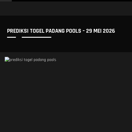
PREDIKSI TOGEL PADANG POOLS – 29 MEI 2026