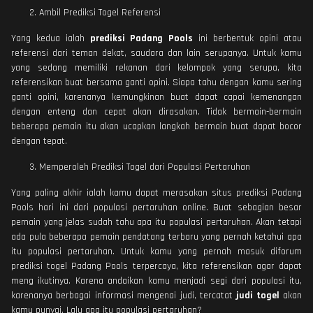
Ambil Prediksi Togel Referensi
Yang kedua ialah
prediksi Padang Pools
ini berbentuk opini atau
referensi dari teman dekat, saudara dan lain serupanya. Untuk kamu
yang sedang memiliki rekanan dari kelompok yang serupa, kita
referensikan buat bersama ganti opini. Siapa tahu dengan kamu sering
ganti opini, karenanya kemungkinan buat dapat capai kemenangan
dengan enteng dan cepat akan dirasakan. Tidak bermain-bermain
beberapa pemain itu akan ucapkan langkah bermain buat dapat bocor
dengan tepat.
Memperoleh Prediksi Togel dari Populasi Pertaruhan
Yang paling akhir ialah kamu dapat merasakan situs prediksi Padang
Pools hari ini dari populasi pertaruhan online. Buat sebagian besar
pemain yang jelas sudah tahu apa itu populasi pertaruhan. Akan tetapi
ada pula beberapa pemain pendatang terbaru yang pernah ketahui apa
itu populasi pertaruhan. Untuk kamu yang pernah masuk diforum
prediksi togel Padang Pools terpercaya, kita referensikan agar dapat
meng ikutinya. Karena andaikan kamu menjadi segi dari populasi itu,
karenanya berbagai informasi mengenai judi, tercatat
judi togel
akan
kamu punyai. Lalu apa itu populasi pertaruhan?