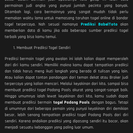
permainan judi angka yang punyai jumlah pecinta yang banyak.
Ditambah lagi, cara bermainnya yang sangat mudah tidak perlu
memakan waktu lama untuk memasang taruhan togel online di bandar
togel terpercaya. Nah sesuai namanya
Prediksi BabelToto
akan
memberkan data di kamu jika ada beberapa sumber prediksi togel
terbaik yang bisa kamu temui.
Membuat Prediksi Togel Sendiri
Prediksi bermain togel yang awalan ini ialah kalian dapat memperoleh
dari diri kamu sendiri. Memiliki makna kamu dapat tempatkan prediksi
dan tidak harus meng ikuti langkah yang berada di tulisan yang lain.
Atau kalian dapat tonton pandangan dari teman dekat atau Broker judi
terpercaya yang kalian mencari. Melalui keyakinan dari kita, sampai bisa
membuat prediksi togel Padang Pools akurat yang sangat-sangat baik.
Hingga umumnya ialah lewat keyakinan dari kita, kamu sudah dapat
membuat prediksi bermain
togel Padang Pools
dengan bagus. Tetapi
di umumnya dari beberapa pemain yang punyai keyakinan diri demikian
besar, lebih senang tempatkan prediksi togel Padang Pools dari diri
sendiri. Karena andaikan prediksi yang dipasang sendiri itu bocor, akan
menjadi sesuatu kebanggan yang paling luar umum.