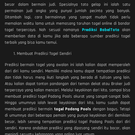
besar dalam bermain judi. Spesialnya toto gelap ini ialah satu
permainan judi angka yang punyai jumlah pecinta yang banyak.
Ditambah lagi, cara bermainnya yang sangat mudah tidak perlu
memakan waktu lama untuk memasang taruhan togel online di bandar
togel terpercaya. Nah sesuai namanya
Prediksi BabelToto
akan
memberkan data di kamu jika ada beberapa sumber prediksi togel
terbaik yang bisa kamu temui.
Membuat Prediksi Togel Sendiri
Prediksi bermain togel yang awalan ini ialah kalian dapat memperoleh
dari diri kamu sendiri. Memiliki makna kamu dapat tempatkan prediksi
dan tidak harus meng ikuti langkah yang berada di tulisan yang lain.
Atau kalian dapat tonton pandangan dari teman dekat atau Broker judi
terpercaya yang kalian mencari. Melalui keyakinan dari kita, sampai bisa
membuat prediksi togel Padang Pools akurat yang sangat-sangat baik.
Hingga umumnya ialah lewat keyakinan dari kita, kamu sudah dapat
membuat prediksi bermain
togel Padang Pools
dengan bagus. Tetapi
di umumnya dari beberapa pemain yang punyai keyakinan diri demikian
besar, lebih senang tempatkan prediksi togel Padang Pools dari diri
sendiri. Karena andaikan prediksi yang dipasang sendiri itu bocor, akan
menjadi sesuatu kebanggan yang paling luar umum.