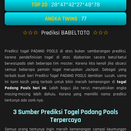
TOP 2D
:
28*47*42*27*48*78
ANGKA TWINS
:
77
☆☆☆
Prediksi BABELTOTO
☆☆☆
Prediksi togel PADANG POOLS di atas bukan sembarangan prediksi,
karena pendefinisian togel di atas dijabarkan secara betul-betul
berwaspada oleh beberapa tim master. Karena kita kenali jika obsesi
semua beberapa pemain togel merupakan Jackpot. Sebagai yang
terbaik buat beri Prediksi Togel PADANG POOLS demikian susah, sama
ini kami kasih yang terbaik untuk bikin meraih kemenangan di
togel
Padang Pools hari ini
. Lebih bagus jika terus menyaksikan angka
masing-masing lebih dahulu. Karena yang memiliki nama prediksi
tentunya ada zonk nya.
3 Sumber Prediksi Togel Padang Pools
Terpercaya
Semua orang tentunya ingin meraih kemenangan sampai keuntungan