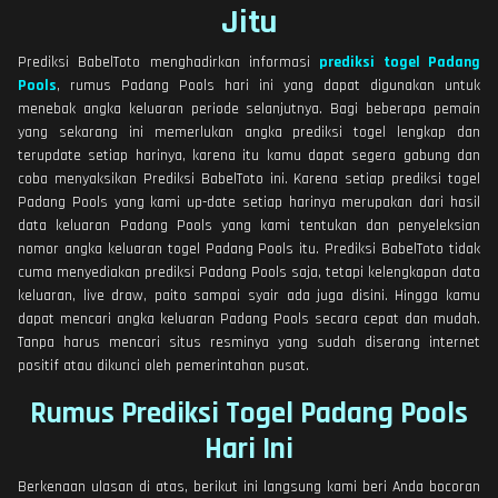
Jitu
Prediksi BabelToto menghadirkan informasi
prediksi togel Padang
Pools
, rumus Padang Pools hari ini yang dapat digunakan untuk
menebak angka keluaran periode selanjutnya. Bagi beberapa pemain
yang sekarang ini memerlukan angka prediksi togel lengkap dan
terupdate setiap harinya, karena itu kamu dapat segera gabung dan
coba menyaksikan Prediksi BabelToto ini. Karena setiap prediksi togel
Padang Pools yang kami up-date setiap harinya merupakan dari hasil
data keluaran Padang Pools yang kami tentukan dan penyeleksian
nomor angka keluaran togel Padang Pools itu. Prediksi BabelToto tidak
cuma menyediakan prediksi Padang Pools saja, tetapi kelengkapan data
keluaran, live draw, paito sampai syair ada juga disini. Hingga kamu
dapat mencari angka keluaran Padang Pools secara cepat dan mudah.
Tanpa harus mencari situs resminya yang sudah diserang internet
positif atau dikunci oleh pemerintahan pusat.
Rumus Prediksi Togel Padang Pools
Hari Ini
Berkenaan ulasan di atas, berikut ini langsung kami beri Anda bocoran