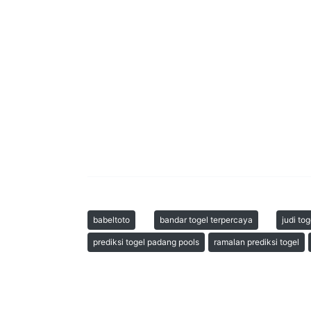
untuk masing-masing wisatawan dalam we
dari dasar permainan.
Walaupun realitasnya ramalan prediksi to
bukan? Sehingga anda perlu memahami instr
perkembangan sesuai kompetensi pemai
perhitungan bisa diambil demikian sama.
Nah untuk anda yang mencari satu ramala
setiap harinya. Pastilah kami tetap me
dikeluarkan sesuai jam resultnya dan terup
Tags :
babeltoto
bandar togel terpercaya
judi tog
prediksi togel padang pools
ramalan prediksi togel
Cop