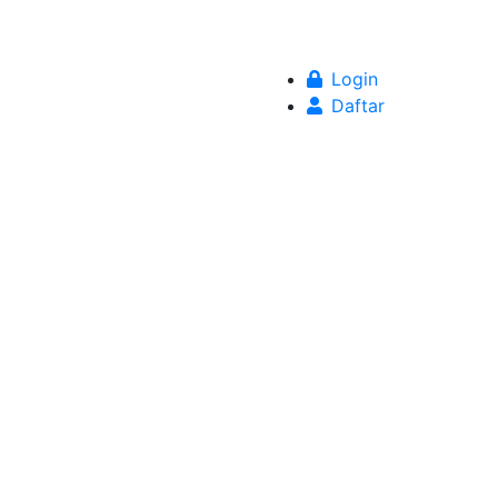
Login
Daftar
Bukti Jackpot
Slot Gacor
SELAMAT DATANG DI BABELTOTO BANDAR TOGEL ONLINE