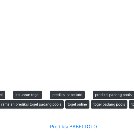
b keluaran togel Padang Pools ini. Agak banyak instr
gel Padang Pools bisa jadi dibuat dengan sembarangan. Juju
uksi yang benar! di sini berbagai instruksi yang bisa dik
n. Walau begitu itu diperlukan beberapa dasar yang 
n ramalan prediksi togel Padang Pools, langsung bisa me
mberikan keluaran togel Padang Pools dalam sekejap da
date setiap harinya.
el
keluaran togel
prediksi babeltoto
prediksi padang pools
ramalan prediksi togel padang pools
togel online
togel padang pools
t
yright © 2014 - 2026
Prediksi BABELTOTO
, All Rights Rese